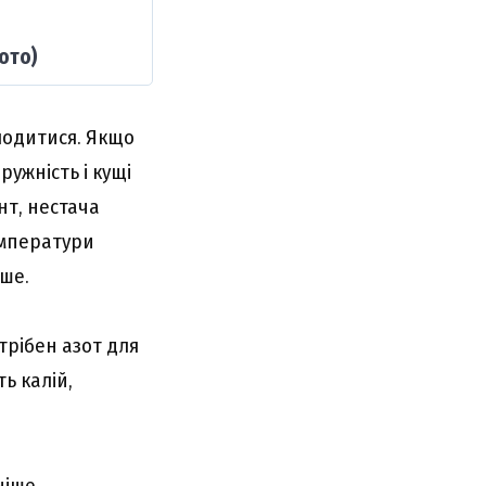
ото)
лодитися. Якщо
ужність і кущі
нт, нестача
температури
нше.
трібен азот для
ь калій,
ніше