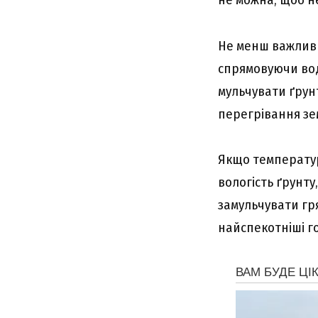
Не менш важливи
спрямовуючи вод
мульчувати ґрун
перегрівання зем
Якщо температур
вологість ґрунт
замульчувати гр
найспекотніші г