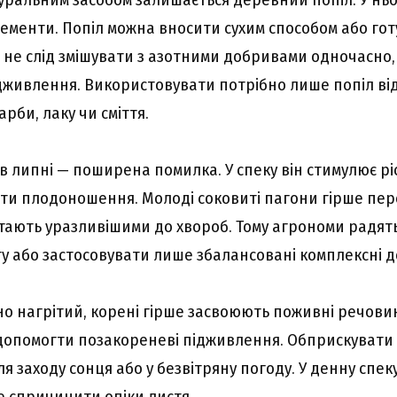
лементи. Попіл можна вносити сухим способом або гот
о не слід змішувати з азотними добривами одночасно,
дживлення. Використовувати потрібно лише попіл від
рби, лаку чи сміття.
 липні — поширена помилка. У спеку він стимулює ріс
ти плодоношення. Молоді соковиті пагони гірше пер
тають уразливішими до хвороб. Тому агрономи радят
ту або застосовувати лише збалансовані комплексні 
о нагрітий, корені гірше засвоюють поживні речовин
 допомогти позакореневі підживлення. Обприскувати 
ля заходу сонця або у безвітряну погоду. У денну спе
е спричинити опіки листя.