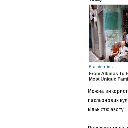
Можна використо
пасльонових кул
кількістю азоту.
Популярним нату