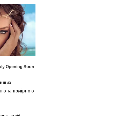
інших
лію та помірною
у є калій,