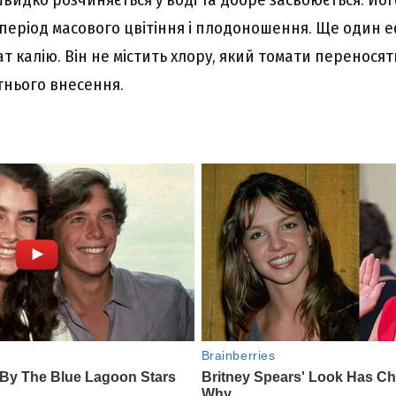
 період масового цвітіння і плодоношення. Ще один
т калію. Він не містить хлору, який томати переносят
тнього внесення.