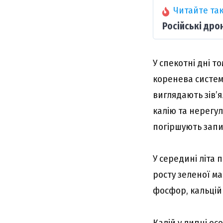
Читайте так
Російські дро
У спекотні дні 
коренева система
виглядають зів’
калію та нерегул
погіршують запил
У середині літа 
росту зеленої м
фосфор, кальцій 
Калій у липні о