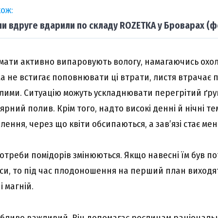
ож:
ни вдруге вдарили по складу ROZETKA у Броварах (ф
томати активно випаровують вологу, намагаючись охо
 не встигає поповнювати ці втрати, листя втрачає пр
ялими. Ситуацію можуть ускладнювати перегрітий ґру
ярний полив. Крім того, надто високі денні й нічні 
ення, через що квіти обсипаються, а зав’язі стає ме
потреби помідорів змінюються. Якщо навесні їм був по
аси, то під час плодоношення на перший план виходят
і магній.
собливо важливий. Він допомагає рослинам раціональ