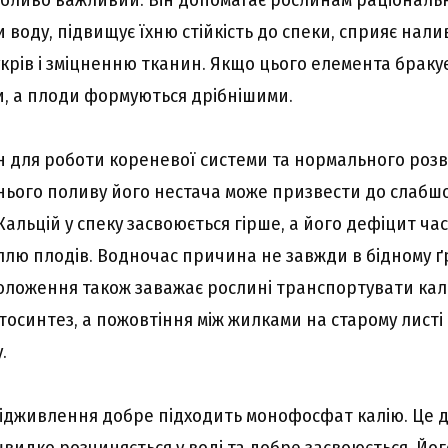
воду, підвищує їхню стійкість до спеки, сприяє налив
рів і зміцненню тканин. Якщо цього елемента бракує,
и, а плоди формуються дрібнішими.
 для роботи кореневої системи та нормального роз
тнього поливу його нестача може призвести до слабш
льцій у спеку засвоюється гірше, а його дефіцит час
ю плодів. Водночас причина не завжди в бідному ґр
оложення також заважає рослині транспортувати кал
тосинтез, а пожовтіння між жилками на старому листі
.
ідживлення добре підходить монофосфат калію. Це д
швидко розчиняється у воді та добре засвоюється. Йо