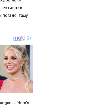
 ефективний
ь погано, тому