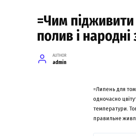
=Чим підживити 
полив і народні
AUTHOR
admin
=Липень для тома
одночасно цвіту
температури. То
правильне живле