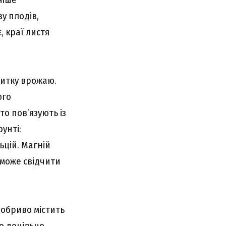
у плодів,
 краї листя
витку врожаю.
ого
то пов’язують із
унті:
ьцій. Магній
 може свідчити
обриво містить
го доцільно