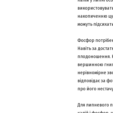
використовувати 
накопиченню цук
можуть підсихат
Фосфор потрібен
Навіть за доста
плодоношення. Ка
вершинною гнилл
нерівномірне зв
відповідає за фо
про його нестачу
Для липневого п
калій і фосфор, 