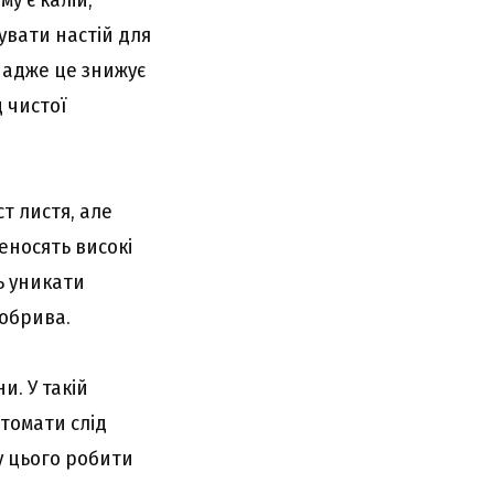
увати настій для
 адже це знижує
 чистої
т листя, але
еносять високі
ь уникати
добрива.
и. У такій
томати слід
ку цього робити