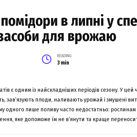
помідори в липні у спе
 засоби для врожаю
READING
3 min
тів є одним із найскладніших періодів сезону. У цей 
ть, зав’язують плоди, наливають урожай і змушені ви
му одного лише поливу часто недостатньо: рослинам
ння, яке допоможе їм не в’янути та краще переносит