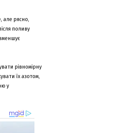
 але рясно,
після поливу
 зменшує
увати рівномірну
увати їх азотом,
ою у