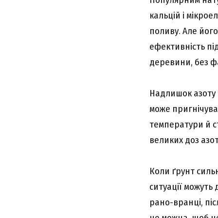
кальцій і мікрое
поливу. Але йог
ефективність пі
деревини, без фа
Надлишок азоту в
може пригнічува
температури й с
великих доз азо
Коли ґрунт сильн
ситуації можуть
рано-вранці, піс
не можна, щоб н