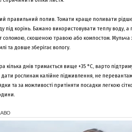
й правильний полив. Томати краще поливати рідше,
у під корінь. Бажано використовувати теплу воду, а 
т соломою, скошеною травою або компостом. Мульча
лі та довше зберігає вологу.
а кілька днів тримається вище +35 °C, варто підтрим
у, дати рослинам калійне підживлення, не перевантаж
ядки та за можливості притіняти посадки легкою сітк
одини.