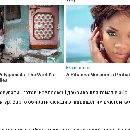
вувати і готові комплексні добрива для томатів або 
ьтур. Варто обирати склади з підвищеним вмістом ка
ральним засобом залишається деревний попіл. У ньом