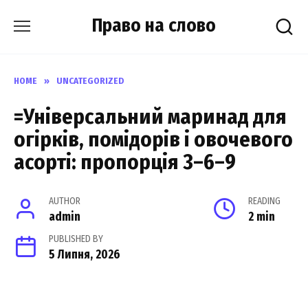
Skip
Право на слово
to
content
HOME
»
UNCATEGORIZED
=Універсальний маринад для
огірків, помідорів і овочевого
асорті: пропорція 3–6–9
AUTHOR
READING
admin
2 min
PUBLISHED BY
5 Липня, 2026