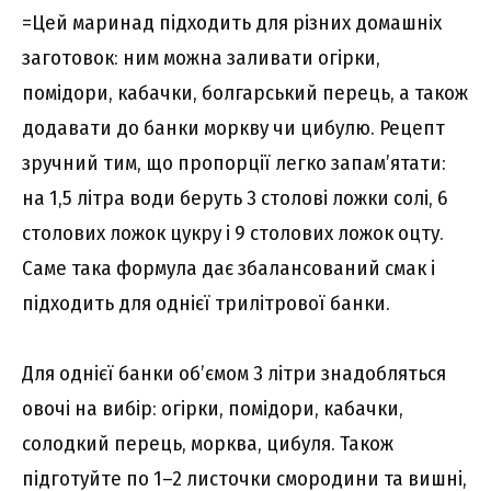
=Цей маринад підходить для різних домашніх
заготовок: ним можна заливати огірки,
помідори, кабачки, болгарський перець, а також
додавати до банки моркву чи цибулю. Рецепт
зручний тим, що пропорції легко запам’ятати:
на 1,5 літра води беруть 3 столові ложки солі, 6
столових ложок цукру і 9 столових ложок оцту.
Саме така формула дає збалансований смак і
підходить для однієї трилітрової банки.
Для однієї банки об’ємом 3 літри знадобляться
овочі на вибір: огірки, помідори, кабачки,
солодкий перець, морква, цибуля. Також
підготуйте по 1–2 листочки смородини та вишні,