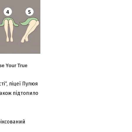
і“, ліцеї Пулюя
Також підтопило
фіксований