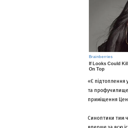
«Є підтоплення у
та профучилище н
приміщення Цент
Синоптики тим ч
вперше за всю і