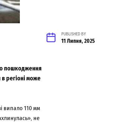
PUBLISHED BY
11 Липня, 2025
ило пошкодження
 в регіоні може
ві випало 110 мм
ахлинулась», не