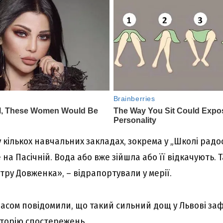
 кількох навчальних закладах, зокрема у „Школі радост
а Пасічній. Вода або вже зійшла або її відкачують. 
ру Довженка», – відрапортували у мерії.
асом повідомили, що такий сильний дощ у Львові за
сторію спостережень.