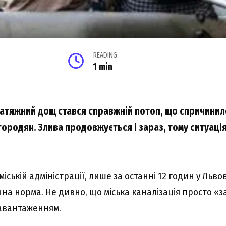
READING
1 min
затяжний дощ стався справжній потоп, що спричин
городян. Злива продовжується і зараз, тому ситуація
міській адміністрації, лише за останні 12 годин у Льво
ячна норма. Не дивно, що міська каналізація просто «з
авантаженням.