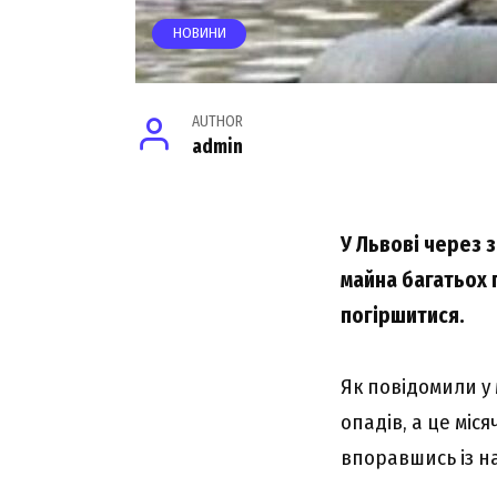
НОВИНИ
AUTHOR
admin
У Львові через 
майна багатьох 
погіршитися.
Як повідомили у 
опадів, а це міс
впоравшись із н