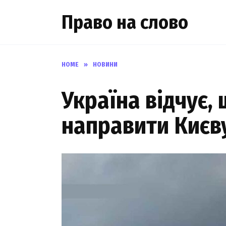
Skip
Право на слово
to
content
HOME
»
НОВИНИ
Україна відчує,
направити Києву 