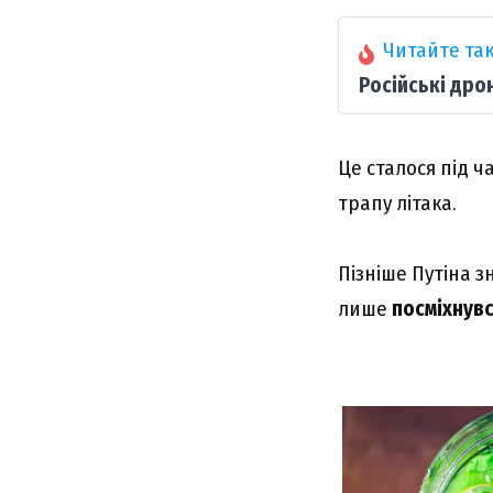
Читайте так
Російські дро
Це сталося під ч
трапу літака.
Пізніше Путіна з
лише
посміхнув