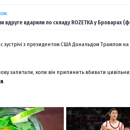
ож:
ни вдруге вдарили по складу ROZETKA у Броварах (ф
ас зустрічі з президентом США Дональдом Трампом на 
нову запитали, коли він припинить вбивати цивільних.
ся
.