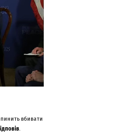
рипинить вбивати
ідповів
.