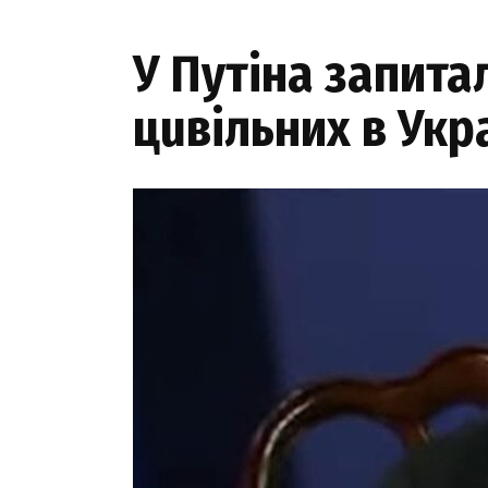
У Путіна запита
цuвільних в Укра