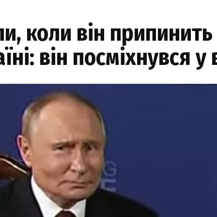
ли, коли він припинить
їні: він посміхнувся у 