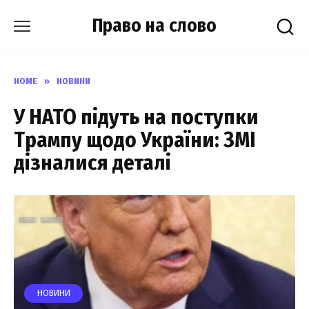
Skip
Право на слово
to
content
HOME
»
НОВИНИ
У НАТО підуть на поступки
Трампу щодо України: ЗМІ
дізналися деталі
НОВИНИ