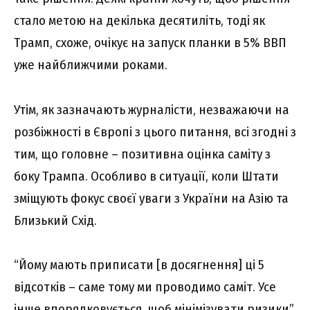
стало метою на декілька десятиліть, тоді як
Трамп, схоже, очікує на запуск планки в 5% ВВП
уже найближчими роками.
Утім, як зазначають журналісти, незважаючи на
розбіжності в Європі з цього питання, всі згодні з
тим, що головне – позитивна оцінка саміту з
боку Трампа. Особливо в ситуації, коли Штати
зміщують фокус своєї уваги з України на Азію та
Близький Схід.
“Йому мають приписати [в досягнення] ці 5
відсотків – саме тому ми проводимо саміт. Усе
інше впорядковується, щоб мінімізувати ризики”,