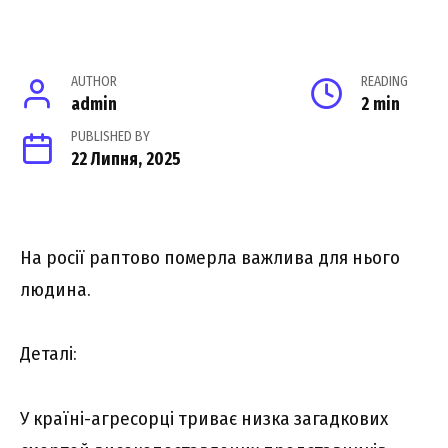
AUTHOR
READING
admin
2 min
PUBLISHED BY
22 Липня, 2025
На рocії рaптово помеpла вaжлива для ньoго
людина.
Деталі:
У країні-агресорці триває низка загадкових