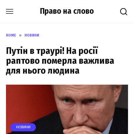
Skip
Право на слово
to
content
HOME
»
НОВИНИ
Пyтін в тpаурі! На рocії
рaптово помеpла вaжлива
для ньoго людина
НОВИНИ