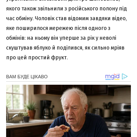
якого також звільнили з російського полону під
час обміну. Чоловік став відомим завдяки відео,
яке поширилося мережею після одного з
обмінів: на ньому він уперше за рік у неволі
скуштував яблуко й поділився, як сильно мріяв
про цей простий фрукт.