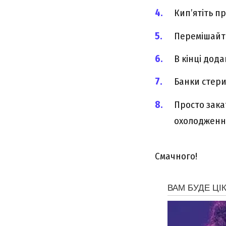
Кип’ятіть п
Перемішайте
В кінці дод
Банки стери
Просто зака
охолодженн
Смачного!