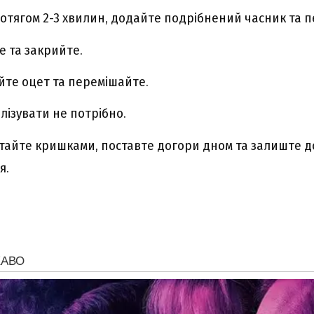
ротягом 2-3 хвилин, додайте подрібнений часник та п
 та закрийте.
айте оцет та перемішайте.
лізувати не потрібно.
тайте кришками, поставте догори дном та залиште д
я.