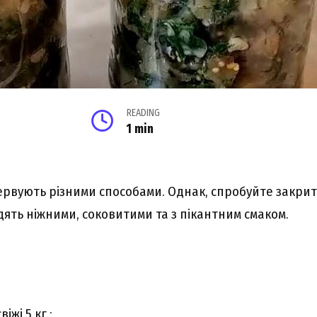
READING
1 min
рвують різними способами. Однак, спробуйте закрити 
ять ніжними, соковитими та з пікантним смаком.
іжі 5 кг.;