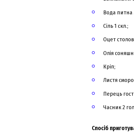
Вода питна 5
Сіль 1 скл.;
Оцет столови
Олія соняшни
Кріп;
Листя смор
Перець гост
Часник 2 гол
Спосіб приготув