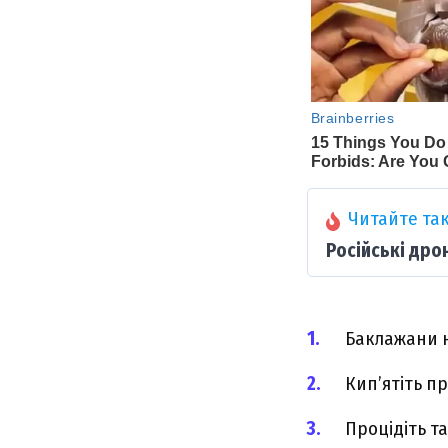
Читайте так
Російські дро
Баклажани н
Кип’ятіть п
Процідіть та