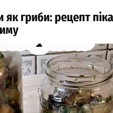
 як гриби: рецепт пік
зиму