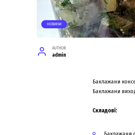
НОВИНИ
AUTHOR
admin
Баклажани консе
Баклажани виход
Складові
:
Баклажани св