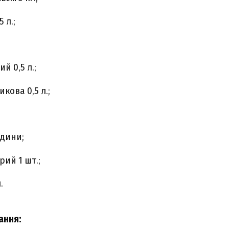
 л.;
й 0,5 л.;
кова 0,5 л.;
одини;
рий 1 шт.;
.
ання
: