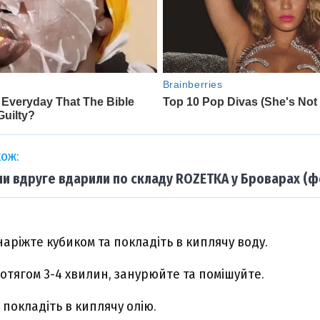
ож:
ни вдруге вдарили по складу ROZETKA у Броварах (ф
аріжте кубиком та покладіть в киплячу воду.
ротягом 3-4 хвилин, занурюйте та помішуйте.
 покладіть в киплячу олію.