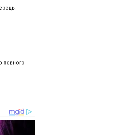
ерець.
о повного