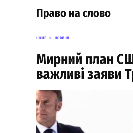
Skip
Право на слово
to
content
HOME
»
НОВИНИ
Мирний план СШ
важливі заяви 