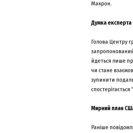
Макрон.
Думка експерта
Голова Центру г
запропонований 
йдеться лише пр
чи стане взаємов
зупинити подаль
спостерігається 
Мирний план СШ
Раніше повідомля