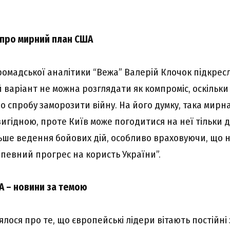
 про мирний план США
ромадської аналітики “Вежа” Валерій Клочок підкрес
варіант не можна розглядати як компроміс, оскільк
о спробу заморозити війну. На його думку, така мирн
игідною, проте Київ може погодитися на неї тільки д
ше ведення бойових дій, особливо враховуючи, що 
“певний прогрес на користь України”.
А – новини за темою
лося про те, що європейські лідери вітають постійні