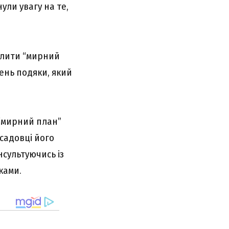
ули увагу на те,
алити “мирний
ень подяки, який
 “мирний план”
осадовці його
нсультуючись із
ками.