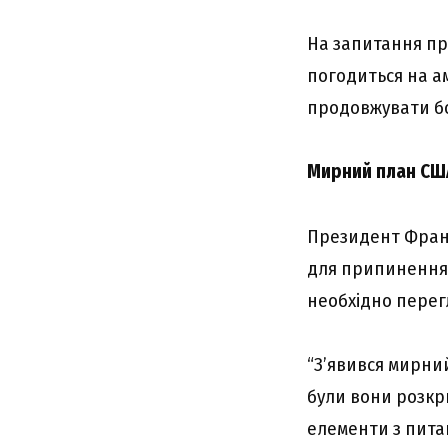
На запитання пр
погодиться на а
продовжувати бо
Мирний план США
Президент Франц
для припинення в
необхідно перег
“З’явився мирний
були вони розкри
елементи з питан