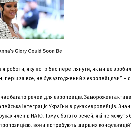
ля роботи, яку потрібно переглянути, як ми це зробил
, перш за все, не був узгоджений з європейцями”, – с
ачає багато речей для європейців. Заморожені активи
пейська інтеграція України в руках європейців. Знан
руках членів НАТО. Тому є багато речей, які не можуть
ропозицією, вони потребують ширших консультацій”