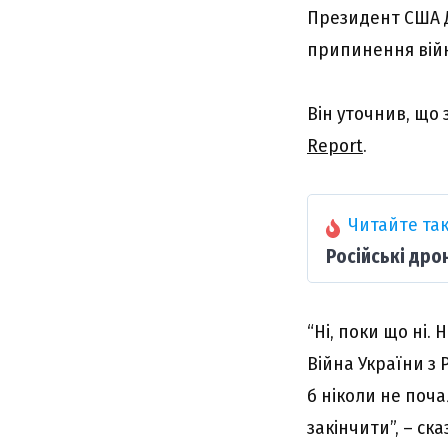
Президент США 
припинення війн
Він уточнив, що
Report
.
Читайте так
Російські дро
“Ні, поки що ні.
Війна України з 
б ніколи не поча
закінчити”, – ск