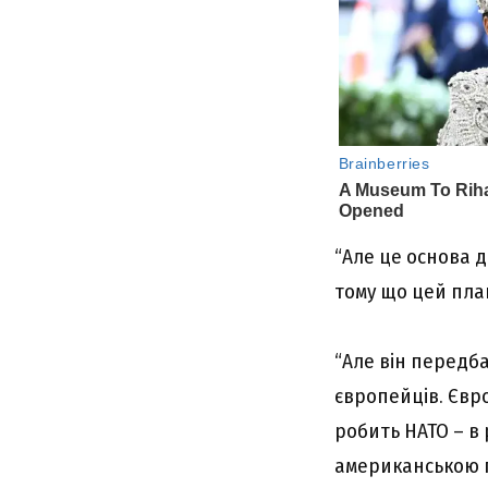
“Але це основа д
тому що цей план
“Але він передб
європейців. Євро
робить НАТО – в 
американською п