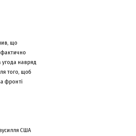
лив, що
и фактично
а угода навряд
ля того, щоб
на фронті
 зусилля США