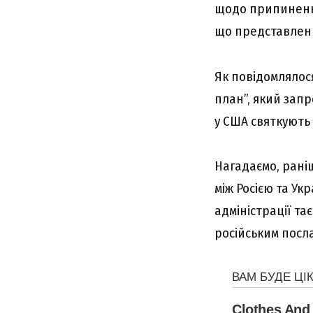
щодо припинення
що представлен
Як повідомлялос
план”, який зап
у США святкують 
Нагадаємо, рані
між Росією та Ук
адміністрації та
російським посл