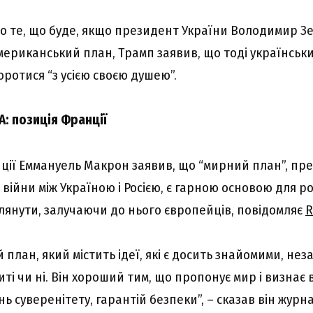
о те, що буде, якщо президент України Володимир З
мериканський план, Трамп заявив, що тоді українськ
ротися “з усією своєю душею”.
: позиція Франції
ії Еммануель Макрон заявив, що “мирний план”, пр
ійни між Україною і Росією, є гарною основою для ро
лянути, залучаючи до нього європейців, повідомляє
R
 план, який містить ідеї, які є досить знайомими, нез
ті чи ні. Він хороший тим, що пропонує мир і визнає 
ь суверенітету, гарантій безпеки”, – сказав він журн