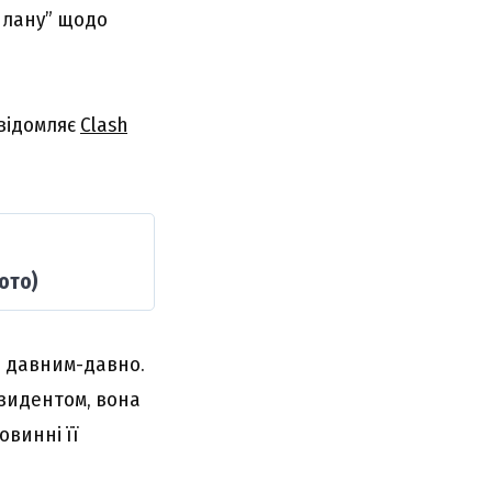
плану” щодо
овідомляє
Clash
ото)
ся давним-давно.
езидентом, вона
овинні її