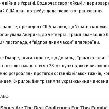
 війни в Україні. Водночас європейські лідери зверн
ий США план потребує додаткового опрацювання.
я раніше, президент США заявив, що Україна має ухв
ропонувала Америка, до четверга. Трамп вважає, що Д
27 листопада, є “відповідним часом” для України.
ше Главред писав про те, що Дональд Трамп схвалив
раїною, що складається з 28-ми пунктів, який високоп
ємно розробляли протягом останніх кількох тижнів, ко
анцем Кирилом Дмитрієвим та українськими чиновни