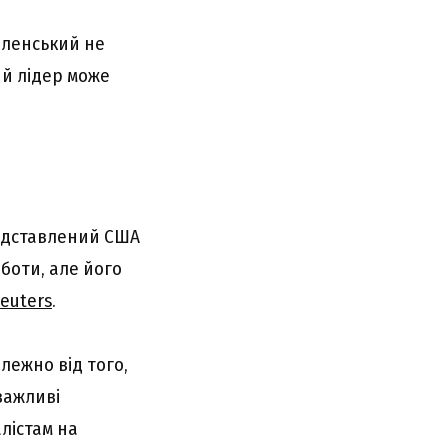
еленський не
ий лідер може
едставлений США
боти, але його
euters
.
алежно від того,
важливі
алістам на