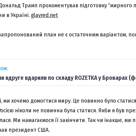
Дональд Трамп прокоментував підготовку “мирного 
и в Україні.
glavred.net
 запропонований план не є остаточним варіантом, п
ож:
ни вдруге вдарили по складу ROZETKA у Броварах (ф
 Ні, ми хочемо домогтися миру. Це повинно було стати
Росією ніколи не повинна була статися. Якби я був пр
лася. Ми намагаємося її закінчити. Так чи інакше, ми п
азав президент США.