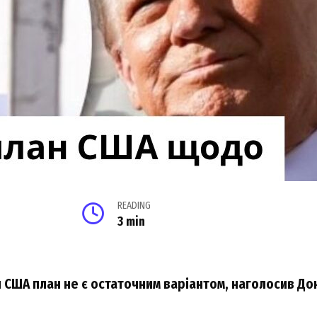
READING
3 min
США план не є остаточним варіантом, наголосив До