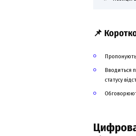
📌 Коротко
Пропонують 
Вводиться п
статусу відс
Обговорюють 
Цифрова