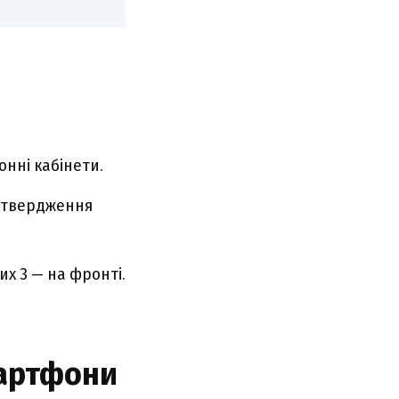
нні кабінети.
ідтвердження
их 3 — на фронті.
мартфони