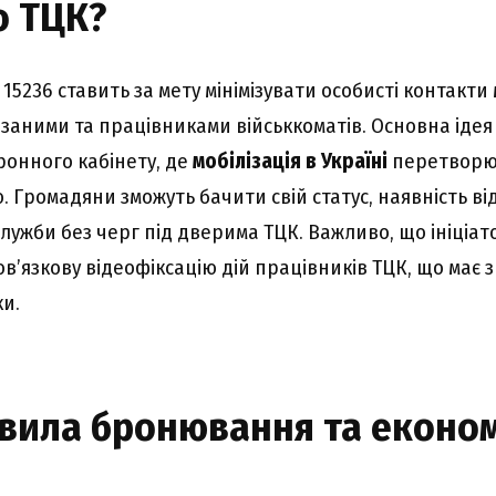
о ТЦК?
5236 ставить за мету мінімізувати особисті контакти 
заними та працівниками військкоматів. Основна ідея 
ронного кабінету, де
мобілізація в Україні
перетворю
. Громадяни зможуть бачити свій статус, наявність ві
служби без черг під дверима ТЦК. Важливо, що ініці
в’язкову відеофіксацію дій працівників ТЦК, що має 
ки.
авила бронювання та еконо