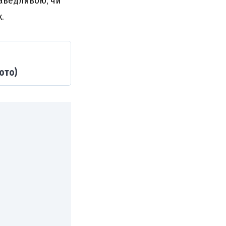
аведливою, чи
.
ото)