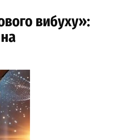
ового вибуху»:
 на