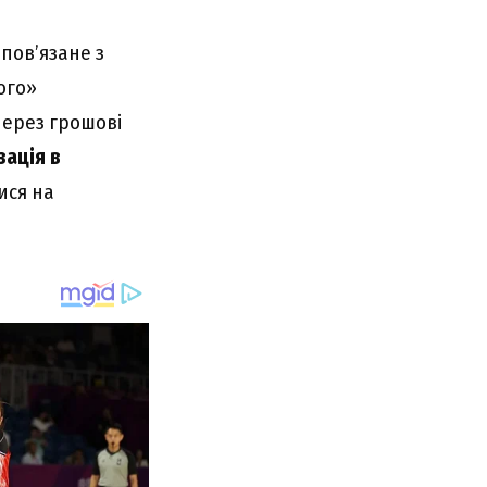
пов’язане з
ого»
через грошові
зація в
ися на