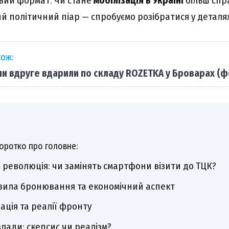
вий формат. Чи стане
мобілізація в Україні
більш спр
й політичний піар — спробуємо розібратися у деталях
ож:
ни вдруге вдарили по складу ROZETKA у Броварах (ф
оротко про головне:
революція: чи замінять смартфони візити до ТЦК?
вила бронювання та економічний аспект
ація та реалії фронту
влади: скепсис чи реалізм?