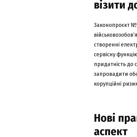
візити д
Законопроєкт № 1
військовозобов’я
створенні елект
сервісну функцію
придатність до 
запровадити обо
корупційні ризи
Нові пр
аспект