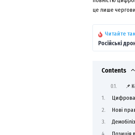
повністю цифро
це лише чергови
Читайте так
Російські дро
Contents
📌 К
Цифрова 
Нові пра
Демобіліз
Позиція 