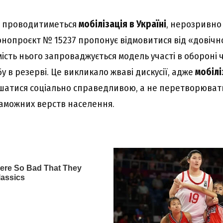
е проводитиметься
мобілізація в Україні
, нерозривно 
онопроєкт № 15237 пропонує відмовитися від «довічн
ість нього запроваджується модель участі в обороні 
у в резерві. Це викликало жваві дискусії, адже
мобілі
шатися соціально справедливою, а не перетворюват
заможних верств населення.