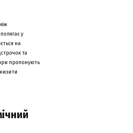
між
полягає у
ється на
дстрочок та
атори пропонують
знизити
мічний