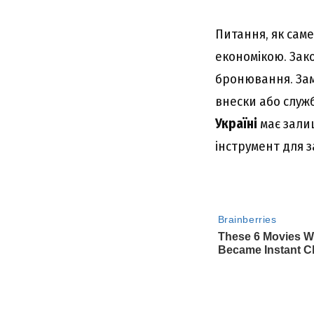
Питання, як сам
економікою. Зак
бронювання. Зам
внески або служб
Україні
має зали
інструмент для 