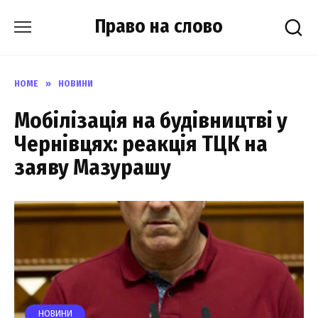
Skip
Право на слово
to
content
HOME
»
НОВИНИ
Мобілізація на будівництві у
Чернівцях: реакція ТЦК на
заяву Мазурашу
НОВИНИ