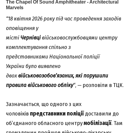
“18 квітня 2026 року під час проведення заходів
оповіщення у
місті
Чернівці
військовослужбовцями центру
комплектування спільно з
представниками Національної поліції
України було виявлено
двох
військовозобов’язаних, які порушили
правила військового обліку
“
,
—
розповіли в ТЦК.
Зазначається, що одного з цих
чоловіків
представники поліції
доставили до
об’єднаного обласного центру
мобілізації
. Там
громадянин пройшов військово-лікарську