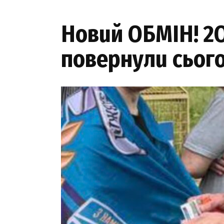
Hoвuй OБМIH! 2O
пoвepнyлu cьoгo