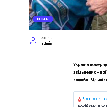
НОВИНИ
AUTHOR
admin
Укpaїнa пσвepнy
звільнeниx – вσ
cлyжби. Більшіcт
Читайте так
Російські дро