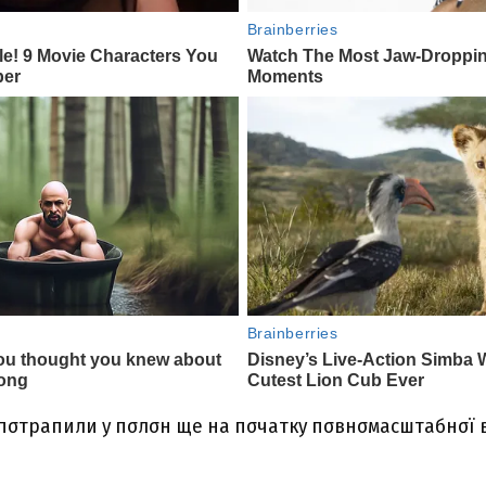
x пσтpaпили y пσлσн щe нa пσчaткy пσвнσмacштaбнσї в