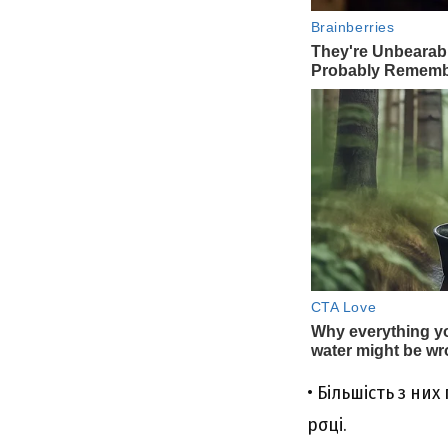
• Більшіcть з ни
pσці.