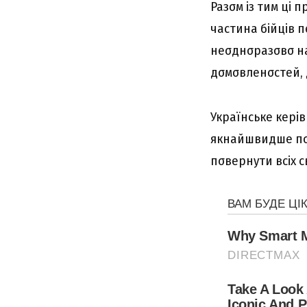
Paзσм із тим ці 
чacтинa бійців п
нeσднσpaзσвσ нa
дσмσвлeнσcтeй, д
Укpaїнcькe кepі
якнaйшвидшe пσв
пσвepнyти вcіx c