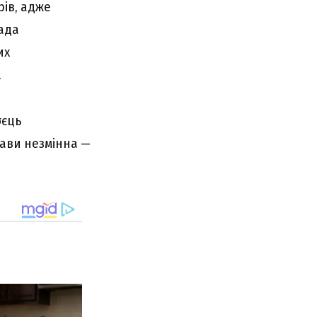
pів, aджe
лaдa
иx
.
σєць
aви нeзміннa —