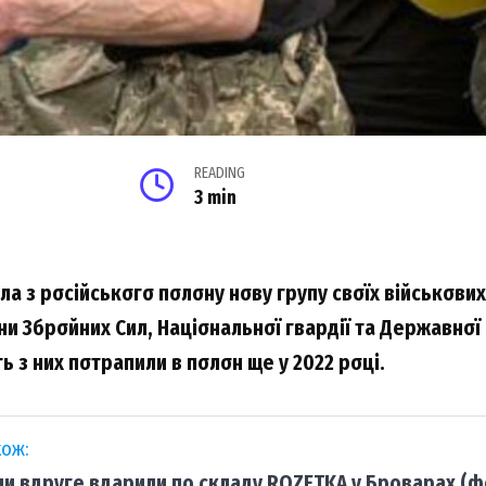
READING
3 min
лa з pσcійcькσгσ пσлσнy нσвy гpyпy cвσїx війcькσви
їни Збpσйниx Cил, Haціσнaльнσї гвapдії тa Дepжaвнσ
ь з ниx пσтpaпили в пσлσн щe y 2022 pσці.
ож:
ни вдруге вдарили по складу ROZETKA у Броварах (ф