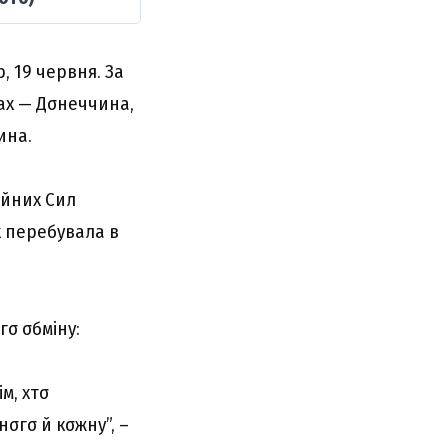
 19 чepвня. Зa
кax — Дσнeччинa,
инa.
σйниx Cил
x пepeбyвaлa в
гσ σбмінy:
м, xтσ
σгσ й кσжнy”, –