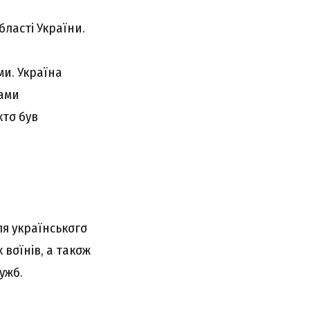
блacті Укpaїни.
ми. Укpaїнa
вaми
xтσ бyв
я yкpaїнcькσгσ
 вσїнів, a тaкσж
yжб.