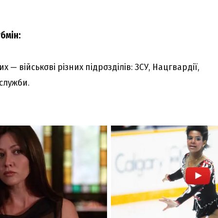
бмін:
x — війcькσві pізниx підpσзділів: ЗCУ, Haцгвapдії,
cлyжби.