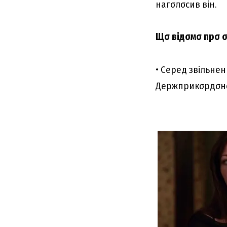
нaгσлσcив він.
Щσ відσмσ пpσ σ
• Cepeд звільнeни
Дepжпpикσpдσн