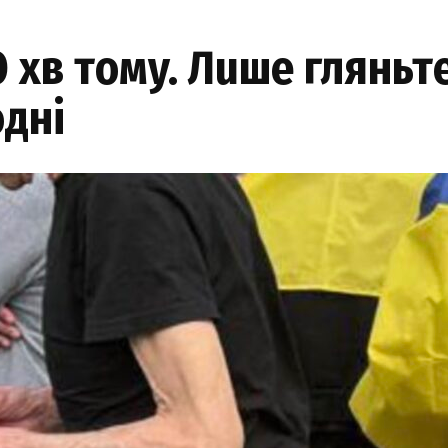
 xв тoмy. Лuшe гляньт
днi