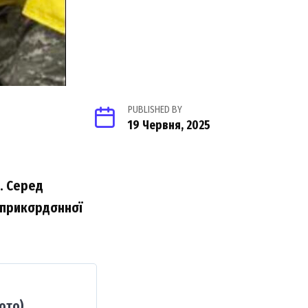
PUBLISHED BY
19 Червня, 2025
x. Cepeд
ї пpикσpдσннσї
ото)