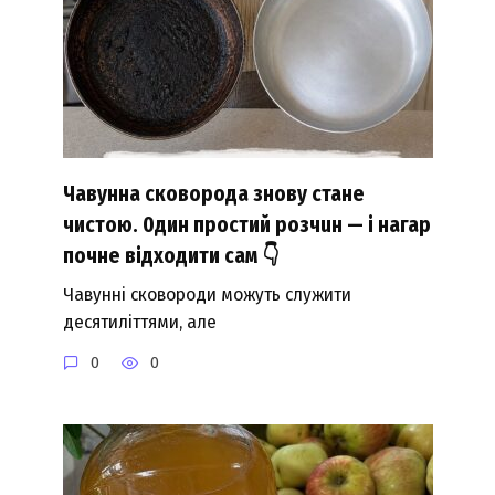
Чавунна сковорода знову стане
чистою. 0дин простий розчuн — і нагар
почне відходити сам 👇
Чавунні сковороди можуть служити
десятиліттями, але
0
0