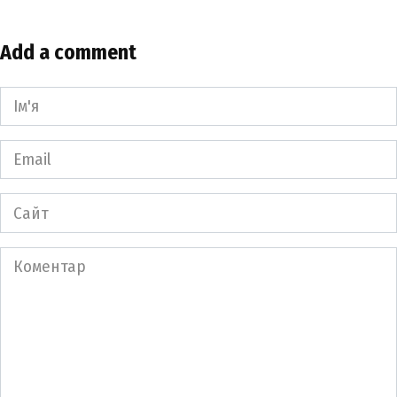
Add a comment
Ім'я
*
Email
*
Сайт
Коментар