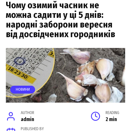
Чому озимий часник не
можна садити у ці 5 днів:
народні заборони вересня
від досвідчених городників
НОВИНИ
AUTHOR
READING
admin
2 min
PUBLISHED BY