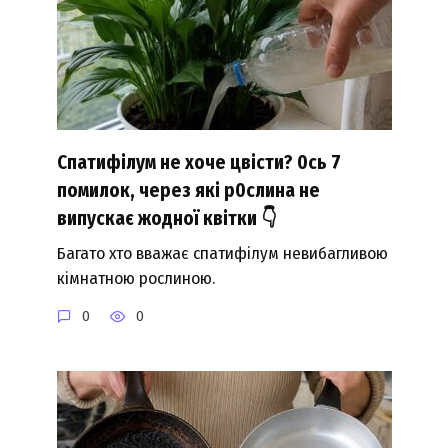
Спатифілум не хоче цвісти? 0сь 7
помилок, через які р0слина не
випускає жодної квітки 👇
Багато хто вважає спатифілум невибагливою
кімнатною рослиною.
0
0