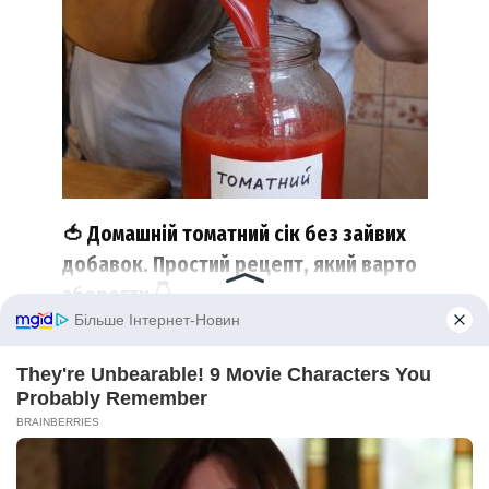
🍅 Домашній томатний сік без зайвих
добавок. Простий рецепт, який варто
зберегти 👇
Є речі, смак яких неможливо порівняти з
магазинними.
0
0