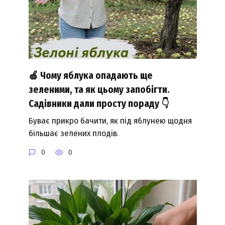
🍏 Чому яблука опадають ще
зеленими, та як цьому запобігти.
Садівники дали просту пораду 👇
Буває прикро бачити, як під яблунею щодня
більшає зелених плодів.
0
0