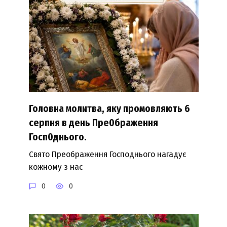
Головна молитва, яку промовляють 6
серпня в день Пре0браження
Госп0днього.
Свято Преображення Господнього нагадує
кожному з нас
0
0