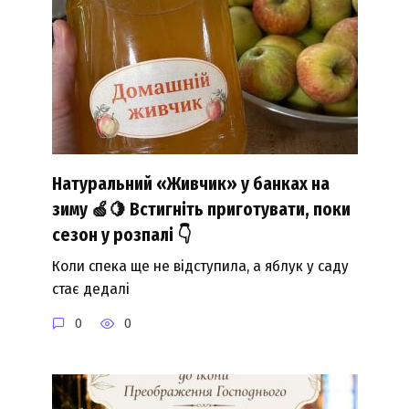
Натуральний «Живчик» у банках на
зиму 🍏🍋 Встигніть приготувати, поки
сезон у розпалі 👇
Коли спека ще не відступила, а яблук у саду
стає дедалі
0
0