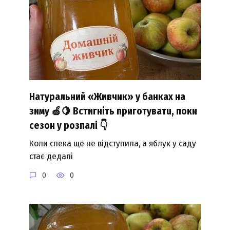
Натуральний «Живчик» у банках на
зиму 🍏🍋 Встигніть приготуватu, поки
сезон у розпалі 👇
Коли спека ще не відступила, а яблук у саду
стає дедалі
0
0