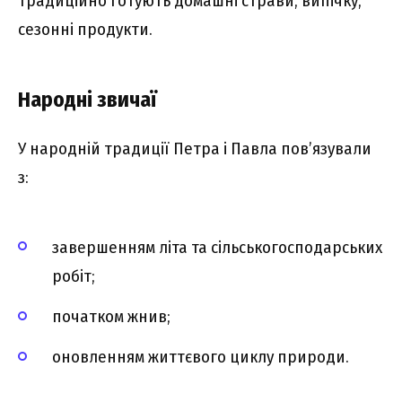
Традиційно готують домашні страви, випічку,
сезонні продукти.
Народні звичаї
У народній традиції Петра і Павла пов’язували
з:
завершенням літа та сільськогосподарських
робіт;
початком жнив;
оновленням життєвого циклу природи.