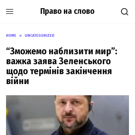
Skip
Право на слово
to
content
HOME
»
UNCATEGORIZED
“Зможемо наблизити мир”:
важка заява Зеленського
щодо термінів закінчення
війни