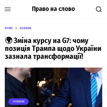
Skip
Право на слово
to
content
HOME
»
НОВИНИ
🌍 Зміна курсу на G7: чому
позиція Трампа щодо України
зазнала трансформації!
НОВИНИ