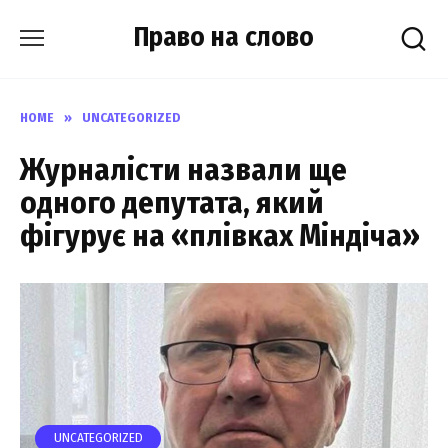
Skip
Право на слово
to
content
HOME
»
UNCATEGORIZED
Журналісти назвали ще
одного депутата, який
фігурує на «плівках Міндіча»
UNCATEGORIZED