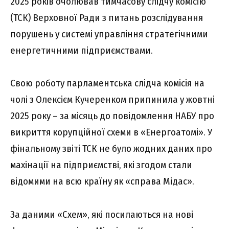
2025 років очолював тимчасову слідчу комісію
(ТСК) Верховної Ради з питань розслідування
порушень у системі управління стратегічними
енергетичними підприємствами.
Свою роботу парламентська слідча комісія на
чолі з Олексієм Кучеренком припинила у жовтні
2025 року – за місяць до повідомлення НАБУ про
викриття корупційної схеми в «Енергоатомі». У
фінальному звіті ТСК не було жодних даних про
махінації на підприємстві, які згодом стали
відомими на всю країну як «справа Мідас».
За даними «Схем», які посилаються на нові