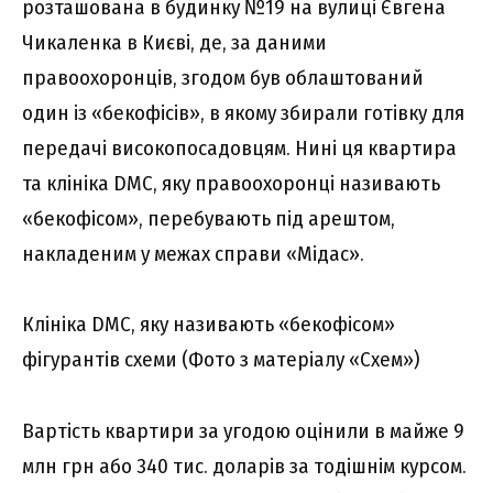
розташована в будинку №19 на вулиці Євгена
Чикаленка в Києві, де, за даними
правоохоронців, згодом був облаштований
один із «бекофісів», в якому збирали готівку для
передачі високопосадовцям. Нині ця квартира
та клініка DMC, яку правоохоронці називають
«бекофісом», перебувають під арештом,
накладеним у межах справи «Мідас».
Клініка DMC, яку називають «бекофісом»
фігурантів схеми (Фото з матеріалу «Схем»)
Вартість квартири за угодою оцінили в майже 9
млн грн або 340 тис. доларів за тодішнім курсом.