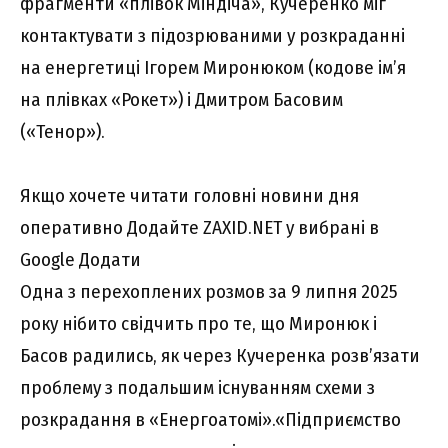
фрагменти «плівок Міндіча», Кучеренко міг
контактувати з підозрюваними у розкраданні
на енергетиці Ігорем Миронюком (кодове ім’я
на плівках «Рокет») і Дмитром Басовим
(«Тенор»).
Якщо хочете читати головні новини дня
оперативно Додайте ZAXID.NET у вибрані в
Google Додати
Одна з перехоплених розмов за 9 липня 2025
року нібито свідчить про те, що Миронюк і
Басов радились, як через Кучеренка розв’язати
проблему з подальшим існуванням схеми з
розкрадання в «Енергоатомі».«Підприємство