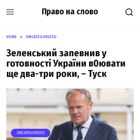
Skip
Право на слово
to
content
HOME
»
UNCATEGORIZED
Зеленський запевнив у
готовності України в0ювати
ще два-три роки, – Туск
UNCATEGORIZED