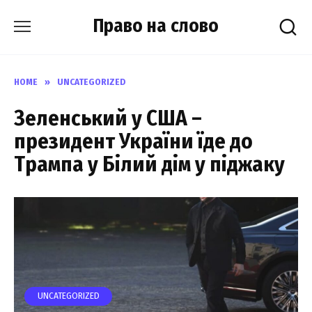
Skip
Право на слово
to
content
HOME
»
UNCATEGORIZED
Зеленський у США –
президент України їде до
Трампа у Білий дім у піджаку
UNCATEGORIZED