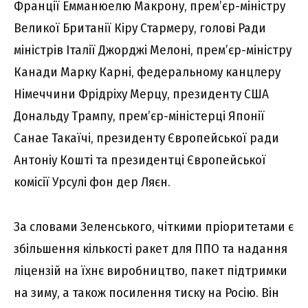
Франції Емманюелю Макрону, прем’єр-міністру
Великої Британії Кіру Стармеру, голові Ради
міністрів Італії Джорджі Мелоні, прем’єр-міністру
Канади Марку Карні, федеральному канцлеру
Німеччини Фрідріху Мерцу, президенту США
Дональду Трампу, прем’єр-міністерці Японії
Санае Такаїчі, президенту Європейської ради
Антоніу Кошті та президентці Європейської
комісії Урсулі фон дер Ляєн.
За словами Зеленського, чіткими пріоритетами є
збільшення кількості ракет для ППО та надання
ліцензій на їхнє виробництво, пакет підтримки
на зиму, а також посилення тиску на Росію. Він