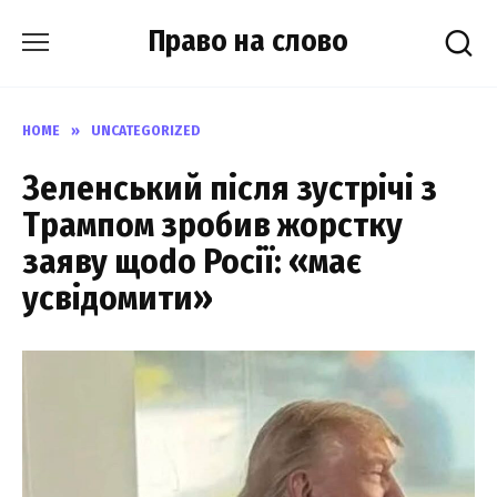
Skip
Право на слово
to
content
HOME
»
UNCATEGORIZED
Зеленський після зустрічі з
Трампом зробив жорстку
заяву щоdо Росії: «має
усвідомити»