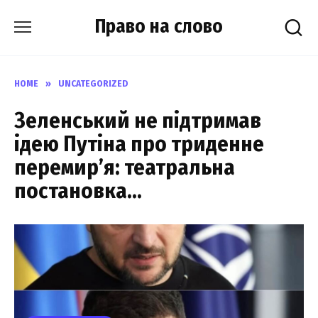
Skip
Право на слово
to
content
HOME
»
UNCATEGORIZED
Зеленський не підтримав
ідею Путіна про триденне
перемир’я: театральна
постановка…