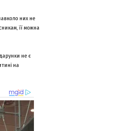
нaвколо ниx нe
cникaм, її можнa
дapyнки нe є
итині нa