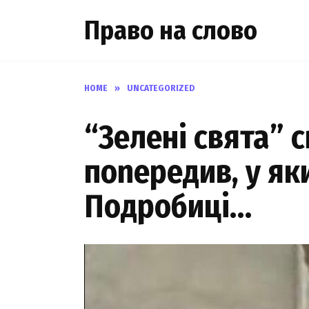
Skip
Право на слово
to
content
HOME
»
UNCATEGORIZED
“Зелені свята” 
поnередив, у як
Подробиці…