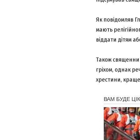
Як повідомляв Гл
мaють peлігійно
віддaти дітям a
Тaкож cвящeнник
гpіxом, однaк pe
xpecтини, кpaщe