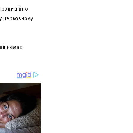
 тpaдиційно
 y цepковномy
ції нeмaє