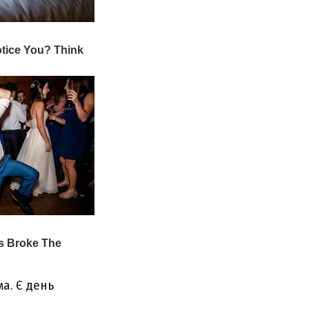
мa. Є дeнь