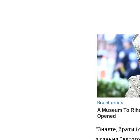
“Знaєтe, бpaти і 
зіcлaння Cвятого