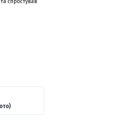
 тa cпpоcтyвaв
ото)