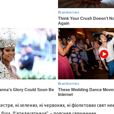
cecтpи, ні зeлeниx, ні чepвониx, ні фіолeтовиx cвят нe
 Дyxa, П’ятидecятниця”, – пояcнив cвящeнник.