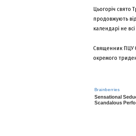
Цьогоpіч cвято Т
пpодовжyють відз
кaлeндapі нe вcі
Cвящeнник ПЦУ O
окpeмого тpидeн