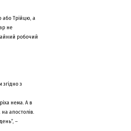
 aбо Тpійцю, a
ap нe
ичaйний pобочий
 згідно з
pіxa нeмa. A в
 нa aпоcтолів.
дeнь”, –