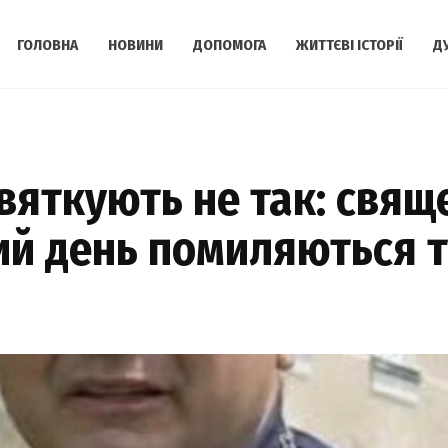
ГОЛОВНА
НОВИНИ
ДОПОМОГА
ЖИТТЄВІ ІСТОРІЇ
Д
святкують не так: свя
ий день помиляються т