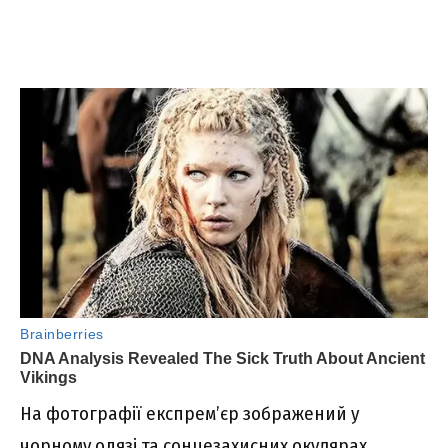
На фотографії експрем’єр зображений у
чорному одязі та сонцезахисних окулярах,