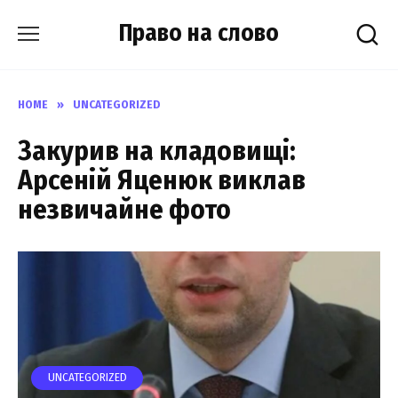
Skip
Право на слово
to
content
HOME
»
UNCATEGORIZED
Закурив на кладовищі:
Арсеній Яценюк виклав
незвичайне фото
UNCATEGORIZED