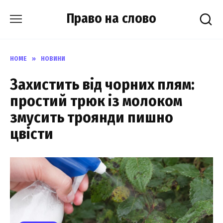
Skip
Право на слово
to
content
HOME
»
НОВИНИ
Захистить від чорних плям:
простий трюк із молоком
змусить троянди пишно
цвісти