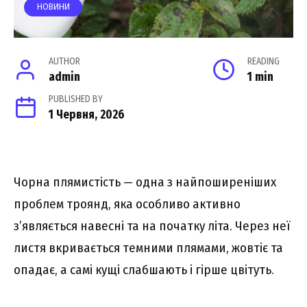
НОВИНИ
AUTHOR
READING
admin
1 min
PUBLISHED BY
1 Червня, 2026
Чорна плямистість — одна з найпоширеніших
проблем троянд, яка особливо активно
з’являється навесні та на початку літа. Через неї
листя вкривається темними плямами, жовтіє та
опадає, а самі кущі слабшають і гірше цвітуть.