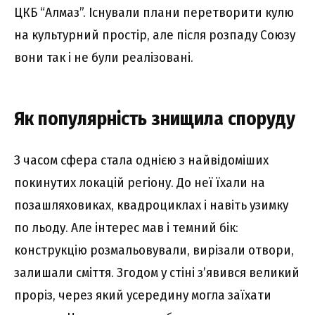
ЦКБ “Алмаз”. Існували плани перетворити кулю
на культурний простір, але після розпаду Союзу
вони так і не були реалізовані.
Як популярність знищила споруду
З часом сфера стала однією з найвідоміших
покинутих локацій регіону. До неї їхали на
позашляховиках, квадроциклах і навіть узимку
по льоду. Але інтерес мав і темний бік:
конструкцію розмальовували, вирізали отвори,
залишали сміття. Згодом у стіні з’явився великий
проріз, через який усередину могла заїхати