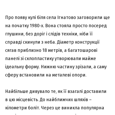
Про появу кулі біля села Ігнатово заговорили ще
на початку 1980‑х. Вона стояла просто посеред
глушини, без доріг і слідів техніки, ніби її
справді скинули з неба. Діаметр конструкції
сягав приблизно 18 метрів, а багатошарові
панелі зі склопластику утворювали майже
ідеальну форму. Нижню частину зрізали, а саму
сферу встановили на металеві опори.
Найбільше дивувало те, як її взагалі доставили
в цю місцевість. До найближчих шляхів –
кілометри боліт. Через це виникла популярна