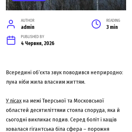
AUTHOR
READING
admin
3 min
PUBLISHED BY
4 Червня, 2026
Всередині об’єкта звук поводився неприродно:
луна ніби жила власним життям.
У лісах
на межі Тверської та Московської
областей десятиліттями стояла споруда, яка й
сьогодні викликає подив. Серед боліт і хащів
ховалася гігантська біла сфера – порожня