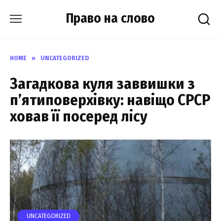
Skip
Право на слово
to
content
HOME
»
UNCATEGORIZED
Загадкова куля заввишки з
пʼятиповерхівку: навіщо СРСР
ховав її посеред лісу
UNCATEGORIZED