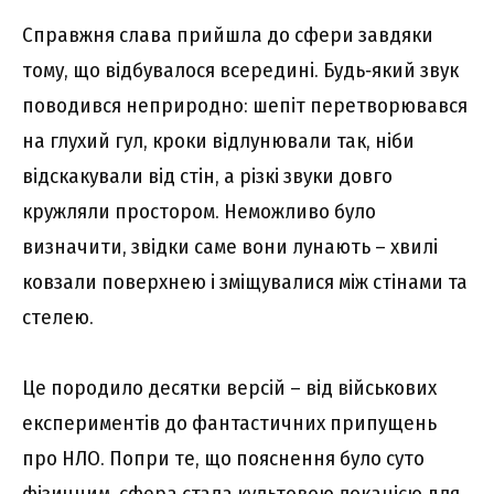
Справжня слава прийшла до сфери завдяки
тому, що відбувалося всередині. Будь‑який звук
поводився неприродно: шепіт перетворювався
на глухий гул, кроки відлунювали так, ніби
відскакували від стін, а різкі звуки довго
кружляли простором. Неможливо було
визначити, звідки саме вони лунають – хвилі
ковзали поверхнею і зміщувалися між стінами та
стелею.
Це породило десятки версій – від військових
експериментів до фантастичних припущень
про НЛО. Попри те, що пояснення було суто
фізичним, сфера стала культовою локацією для