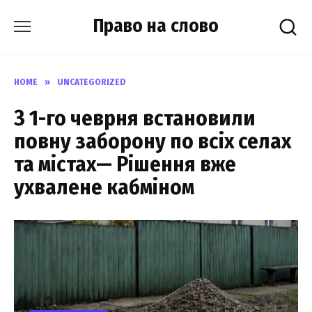
Skip
Право на слово
to
content
HOME
»
UNCATEGORIZED
З 1-го чеврня встановили
повну заборону по всіх селах
та містах— Рішення вже
ухвалене кабміном