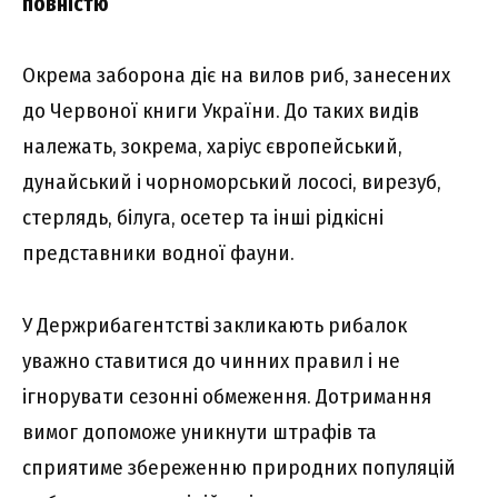
повністю
Окрема заборона діє на вилов риб, занесених
до Червоної книги України. До таких видів
належать, зокрема, харіус європейський,
дунайський і чорноморський лососі, вирезуб,
стерлядь, білуга, осетер та інші рідкісні
представники водної фауни.
У Держрибагентстві закликають рибалок
уважно ставитися до чинних правил і не
ігнорувати сезонні обмеження. Дотримання
вимог допоможе уникнути штрафів та
сприятиме збереженню природних популяцій