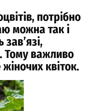
оцвітів, потрібно
аю можна так і
 зав’язі,
. Тому важливо
жіночих квіток.