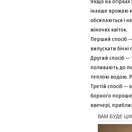
Якщо на огірках 
інакше врожаю мо
обсипаються і н
жіночих квіток.
Перший спосіб —
випускати бічні п
Другий спосіб — 
поливають до пе
теплою водою. Р
Третій спосіб — 
борного порошку
ввечері, приблиз