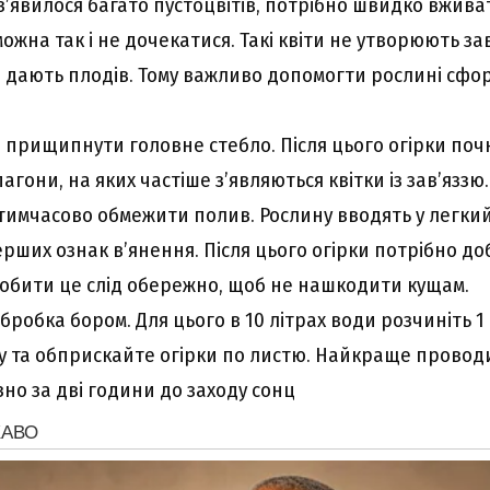
з’явилося багато пустоцвітів, потрібно швидко вживат
жна так і не дочекатися. Такі квіти не утворюють зав
е дають плодів. Тому важливо допомогти рослині сфо
 прищипнути головне стебло. Після цього огірки поч
агони, на яких частіше з’являються квітки із зав’яззю.
тимчасово обмежити полив. Рослину вводять у легкий 
рших ознак в’янення. Після цього огірки потрібно д
обити це слід обережно, щоб не нашкодити кущам.
обробка бором. Для цього в 10 літрах води розчиніть 1
 та обприскайте огірки по листю. Найкраще проводи
но за дві години до заходу сонц