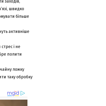
и заходів,
’язі, швидко
рмувати більше
нуть активніше
стрес і не
обре полити
 чайну ложку
ти таку обробку