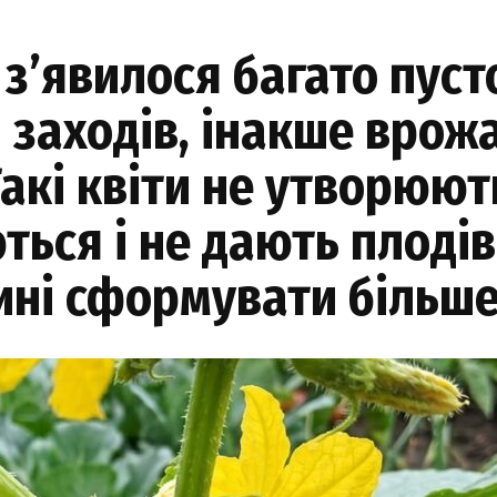
з’явилося багато пуст
заходів, інакше врож
акі квіти не утворюють
ься і не дають плодів
ні сформувати більше 