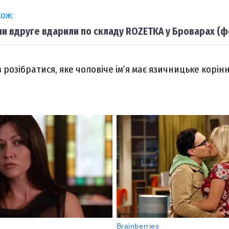
ож:
ни вдруге вдарили по складу ROZETKA у Броварах (ф
розібратися, яке чоловіче ім’я має язичницьке корінн