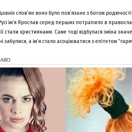
одавніх слов’ян воно було пов’язане з богом родючост
Русі ім’я Ярослав серед перших потрапило в правосл
ії стали християнами. Саме тоді відбулася зміна знач
і забулися, а ім’я стало асоціюватися з епітетом “гаря