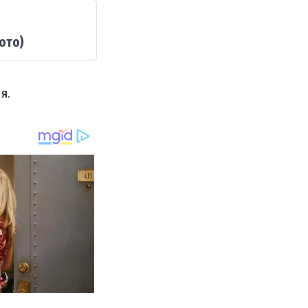
ото)
я.