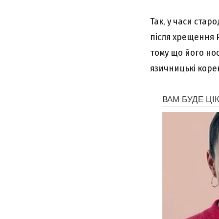
Так, у часи стар
після хрещення 
тому що його нос
язичницькі корен