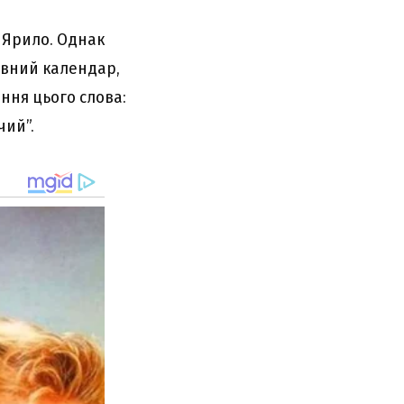
і Ярило. Однак
авний календар,
ення цього слова:
чий”.