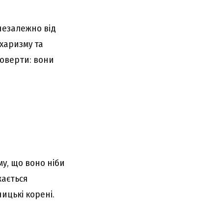
незалежно від
 харизму та
роверти: вони
му, що воно ніби
жається
ицькі корені.