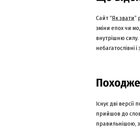
Сайт “
Як звати
” 
зміни епох чи мо
внутрішню силу. 
небагатослівні і 
Походже
Існує дві версії
прийшов до слов’
правильнішою, з