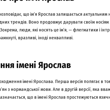
розповідає, що ім’я Ярослав залишається актуальним 
дних трендів. Воно продовжує дарувати своїм носіям
Зокрема, люди, які носять це ім’я, — флегматики і інт
замкнуті, вразливі, іноді неквапливі.
ння імені Ярослав
 походження імені Ярослава. Перша версія полягає в то
ян з нормандської мови. Але в другій версії, яка вва
азначається, що в імені Ярослав простежуються язичн