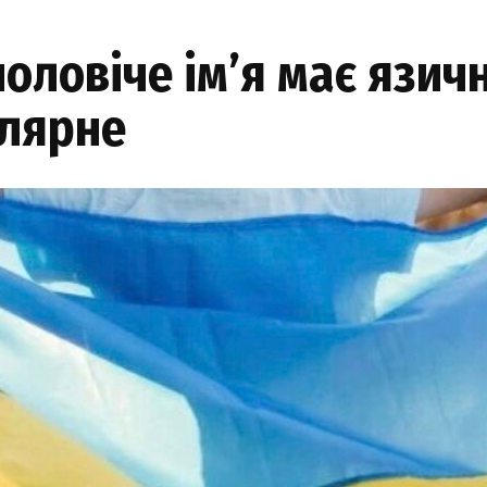
оловіче ім’я має язичн
улярне