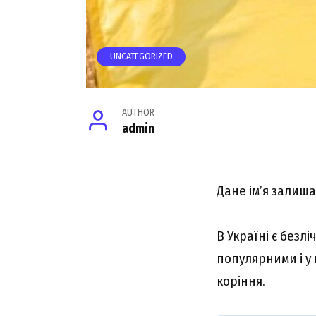
UNCATEGORIZED
AUTHOR
admin
Дане ім’я залиша
В Україні є безл
популярними і у 
коріння.