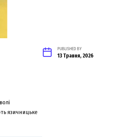
PUBLISHED BY
13 Травня, 2026
оволі
ють язичницьке