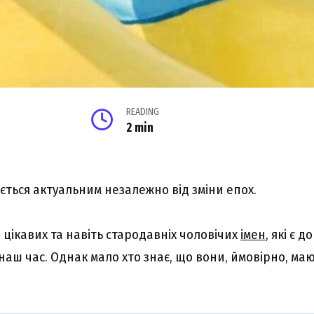
READING
2 min
ється актуальним незалежно від зміни епох.
іч цікавих та навіть стародавніх чоловічих
імен
, які є д
наш час. Однак мало хто знає, що вони, ймовірно, ма