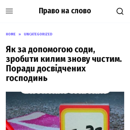
Skip
Право на слово
to
content
HOME
»
UNCATEGORIZED
Як за допомогою соди,
зробuти килим знову чuстим.
Порадu досвідчених
господинь