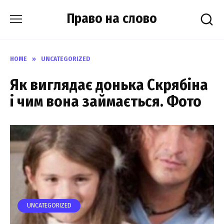
Skip
Право на слово
to
content
HOME
»
UNCATEGORIZED
Як виглядає донька Скрябіна
і чим вона займається. Фото
UNCATEGORIZED