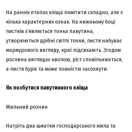
На ранніх етапах кліща помітити складно, але є
кілька характерних ознак. На нижньому боці
листків з’являється тонка павутина,
утворюються дрібні світлі точки, листя набуває
мармурового вигляду, краї підсихають. Згодом
рослина виглядає кволою, ріст сповільнюється,
а листя буріє та може повністю засохнути.
Як позбутися павутинного кліща
Мильний розчин
Натріть два шматки господарського мила та