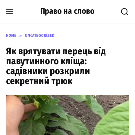
Skip
Право на слово
to
content
HOME
»
UNCATEGORIZED
Як врятувати перець від
павутинного кліща:
садівники розкрили
секретний трюк