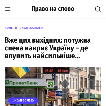
Skip
Право на слово
to
content
HOME
»
UNCATEGORIZED
Вже цих вихідних: потужна
спека накриє Україну – де
влупить найсильніше…
UNCATEGORIZED