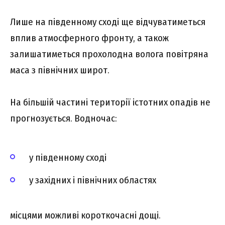
Лише на південному сході ще відчуватиметься
вплив атмосферного фронту, а також
залишатиметься прохолодна волога повітряна
маса з північних широт.
На більшій частині території істотних опадів не
прогнозується. Водночас:
у південному сході
у західних і північних областях
місцями можливі короткочасні дощі.