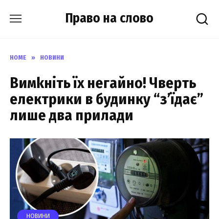
Skip
Право на слово
to
content
HOME
»
НОВИНИ
Вимkніть їх негaйно! Чвеpть
електpики в будинку “з’їдaє”
лише два пpилади
НОВИНИ