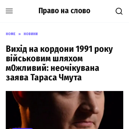
Skip
Право на слово
to
content
HOME
»
НОВИНИ
Вихід на кордони 1991 року
військовим шляхом
м0жливий: неочікувана
заява Тараса Чмута