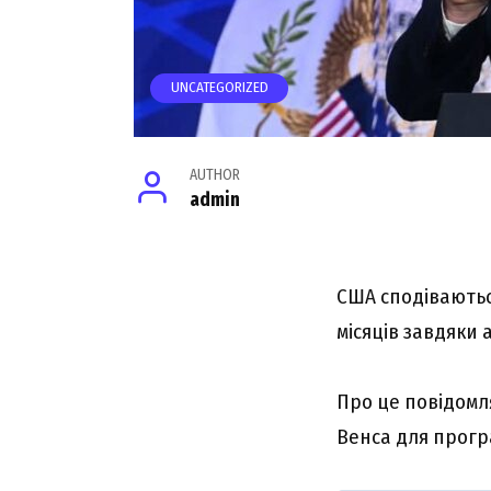
UNCATEGORIZED
AUTHOR
admin
США сподіваютьс
місяців завдяки 
Про це повідом
Венса для прогр