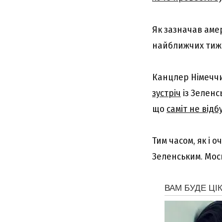
Як зазначав амер
найближчих тижн
Канцлер Німечч
зустріч
із Зеленс
що
саміт не відб
Тим часом, як і о
Зеленським. Мос