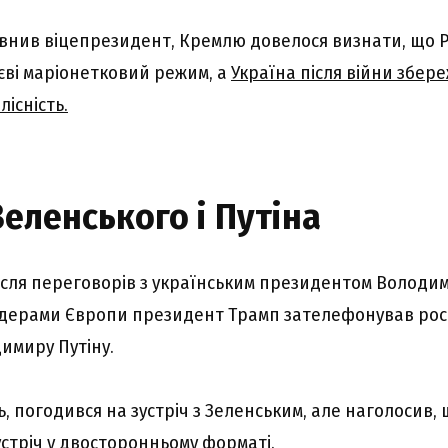
евнив віцепрезидент, Кремлю довелося визнати, що 
єві маріонетковий режим, а
Україна після війни збер
лісність.
Зеленського і Путіна
ісля переговорів з українським президентом Володи
ідерами Європи президент Трамп зателефонував рос
имиру Путіну.
ь, погодився на зустріч з Зеленським, але наголосив,
устріч у двосторонньому форматі.