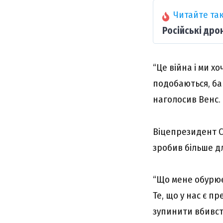
Читайте так
Російські дро
“Це війна і ми х
подобаються, баг
наголосив Венс.
Віцепрезидент С
зробив більше д
“Що мене обурює
Те, що у нас є 
зупинити вбивства