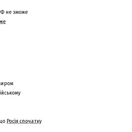
РФ не зможе
еже
миром
ійському
 що
Росія спочатку