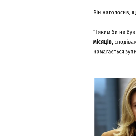
Він наголосив, 
“І яким би не бу
місяців,
сподіваю
намагається зупи