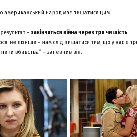
що американський народ має пишатися цим.
в результат –
закінчиться війна через три чи шість
ся, не пізніше – нам слід пишатися тим, що у нас є п
нити вбивства”, – запевнив він.