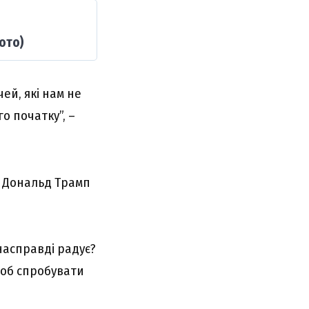
ото)
ей, які нам не
о початку”, –
т Дональд Трамп
асправді радує?
щоб спробувати