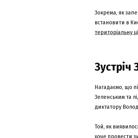
Зокрема, як зап
встановити в Ки
територіальну ці
Зустріч 
Нагадаємо, що п
Зеленським та л
диктатору Волод
Той, як виявилос
хоче провести з