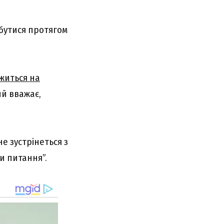
дбутися протягом
житься на
ий вважає,
не зустрінеться з
и питання”.