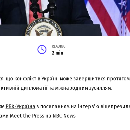
READING
2 min
я, що конфлікт в Україні може завершитися протяго
активній дипломатії та міжнародним зусиллям.
ляє
РБК-Україна
з посиланням на інтерв’ю віцепрезид
ами Meet the Press на
NBC News
.