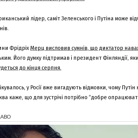
иканський лідер, саміт Зеленського і Путіна може ві
ів.
ини Фрідріх
Мерц висловив сумнів, що диктатор нава
ьким. Його думку підтримав і президент Фінляндії, як
удеться до кінця серпня.
чікувалось, у Росії вже вигадують відмовки, чому Путін 
ква каже, що для зустрічі потрібно “добре опрацюват