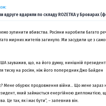
ож:
ни вдруге вдарили по складу ROZETKA у Броварах (ф
очемо зупинити вбивства. Росіяни наробили багато реч
ато мирних жителів загинуло. Ми засудили це з самог
ША зауважив, що, на його думку, нинішній президен
ля тиску на росіян, ніж його попередник Джо Байден
? Мене обурює продовження війни… Що мене зараз н
президент, який займається енергійною дипломатією, 
. Це так, як і має бути”, – запевнив він.