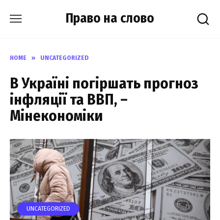
Skip
Право на слово
to
content
HOME
»
UNCATEGORIZED
В Україні погіршать прогноз
інфляції та ВВП, –
Мінекономіки
UNCATEGORIZED