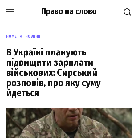
Skip
Право на слово
to
content
HOME
»
НОВИНИ
В Україні планують
підвищити зарплати
військових: Сирський
розповів, про яку суму
йдеться