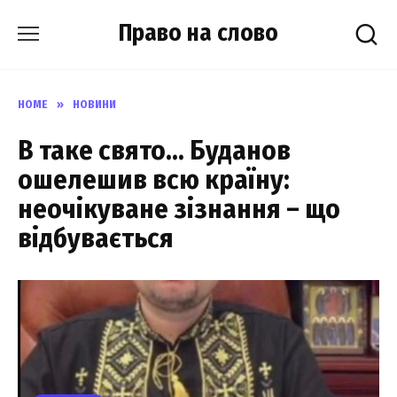
Skip
Право на слово
to
content
HOME
»
НОВИНИ
В таке свято… Буданов
ошелешив всю країну:
неочікуване зізнання – що
відбувається