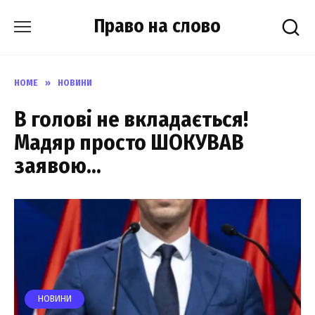
Skip
Право на слово
to
content
HOME
»
НОВИНИ
В голові не вкладається!
Мадяр просто ШОКУВАВ
заявою…
НОВИНИ