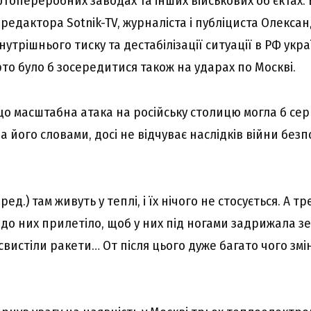
топереробних заводах та інших військових об’єктах. 
редактора Sotnik-TV, журналіста і публіциста Олекса
утрішнього тиску та дестабілізації ситуації в РФ укр
то було б зосередитися також на ударах по Москві.
що масштабна атака на російську столицю могла б се
за його словами, досі не відчуває наслідків війни бе
ред.) там живуть у теплі, і їх нічого не стосується. А т
 до них прилетіло, щоб у них під ногами задрижала з
вистіли ракети… От після цього дуже багато чого змін