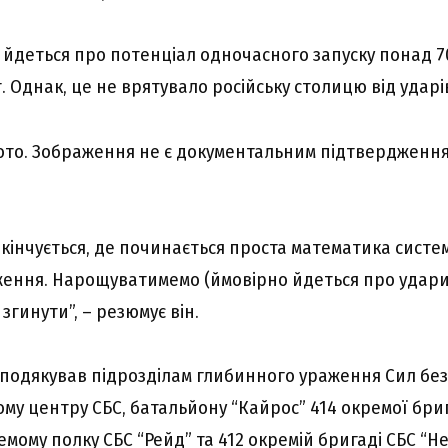
, йдеться про потенціал одночасного запуску понад 7
 Однак, це не врятувало російську столицю від ударі
то. Зображення не є документальним підтвердженн
акінчується, де починається проста математика систе
ення. Нарощуватимемо (ймовірно йдеться про удари 
 згинути”, – резюмує він.
подякував підрозділам глибинного ураження Сил без
ому центру СБС, батальйону “Кайрос” 414 окремої бри
емому полку СБС “Рейд” та 412 окремій бригаді СБС “Не