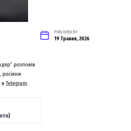
PUBLISHED BY
19 Травня, 2026
адяр” розповів
, росіяни
і в
Telegram
.
ото)