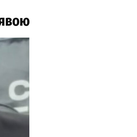
аявою