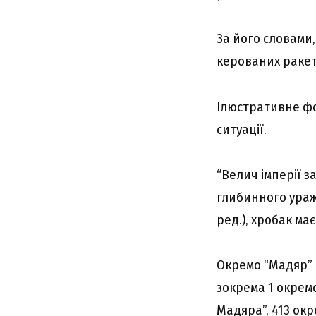
За його словами
керованих ракет.
Ілюстративне фо
ситуації.
“Велич імперії з
глибинного ураж
ред.), хробак має
Окремо “Мадяр” 
зокрема 1 окрем
Мадяра”, 413 окр