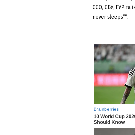
ССО, СБУ, ГУР та
never sleeps””.