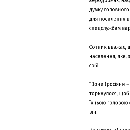
аеродромах, наф
думку головного 
для посилення вн
спецслужбам вар
Сотник вважає, 
населення, яке, 
собі.
“Вони (росіяни – 
торкнулося, щоб
їхньою головою с
він.