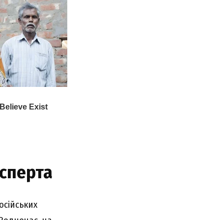
ксперта
осійських