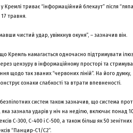
 у Кремлі триває “інформаційний блекаут” після “ляпа
 17 травня.
авши чистий удар, увімкнув окуня”, – зазначив він.
 що Кремль намагається одночасно підтримувати ілю
через цензуру в інформаційному просторі та стримува
ня щодо так званих “червоних ліній”. На його думку,
онструє ознаки слабкості та втрати впевненості.
безпілотних систем також зазначив, що система про
яка зазнала ударів у ніч на неділю, включає понад 1
ксів С-300, С-400 і С-500, а також більш як 50 зенітни
ксів “Панцир-С1/С2”.