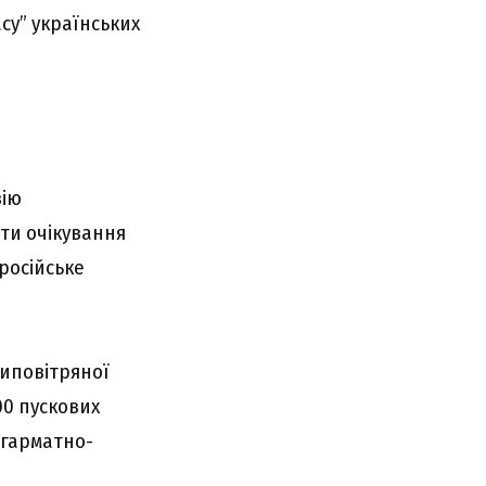
су” українських
зію
ти очікування
 російське
типовітряної
00 пускових
х гарматно-