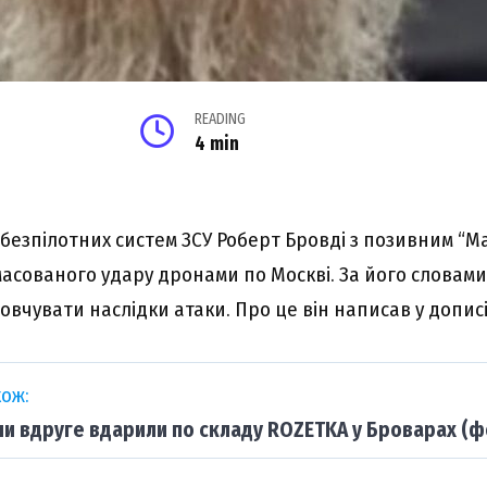
READING
4 min
безпілотних систем ЗСУ Роберт Бровді з позивним “М
масованого удару дронами по Москві. За його словами
вчувати наслідки атаки. Про це він написав у допис
ож:
ни вдруге вдарили по складу ROZETKA у Броварах (ф