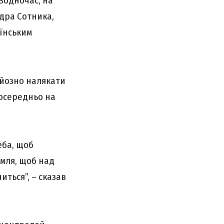
Водночас, на
ндра Сотника,
аїнським
рйозно налякати
зпосередньо на
реба, щоб
емля, щоб над
иться”, – сказав