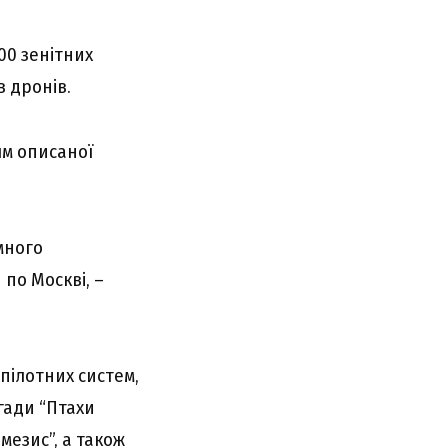
00 зенітних
в дронів.
ям описаної
много
по Москві, –
пілотних систем,
гади “Птахи
мезис”, а також