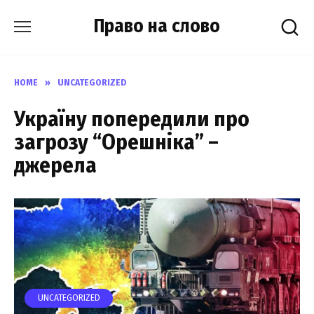
Skip
Право на слово
to
content
HOME
»
UNCATEGORIZED
Україну попередили про
загрозу “Орешніка” –
джерела
UNCATEGORIZED