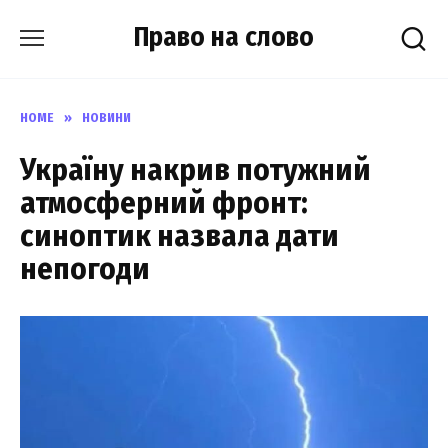
Skip
Право на слово
to
content
HOME
»
НОВИНИ
Україну накрив потужний
атмосферний фронт:
синоптик назвала дати
непогоди