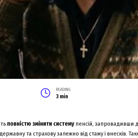
READING
3 min
ють
повністю змінити систему
пенсій, запровадивши 
державну та страхову залежно від стажу і внесків. Та