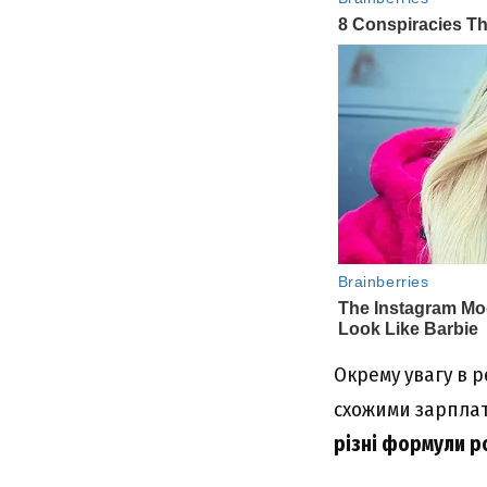
Окрему увагу в 
схожими зарплата
різні формули р