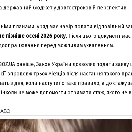
 державний бюджет у довгостроковій перспективі.
дніми планами, уряд має намір подати відповідний з
не пізніше осені 2026 року.
Після цього документ має
 доопрацювання перед можливим ухваленням.
BOZ.UA раніше, Закон України дозволяє подати заяву
ії впродовж трьох місяців після настання такого пра
ать з дня, коли наступило таке правило, а до стажу 
. Інколи це може допомогти отримати стаж, якого не в