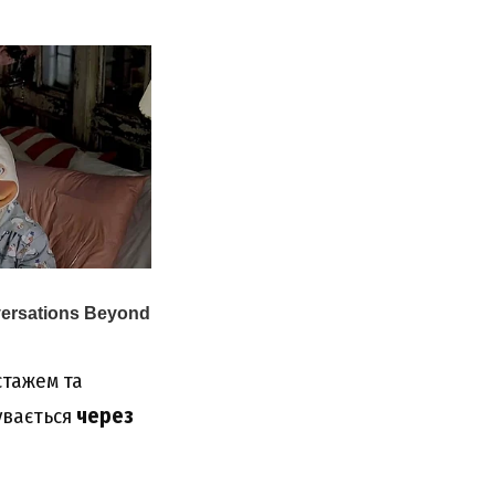
стажем та
увається
через