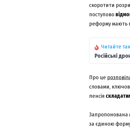
скоротити розри
поступово
відмо
реформу мають 
Читайте так
Російські дро
Про це
розповіл
словами, ключов
пенсія
складати
Запропонована м
за єдиною формул