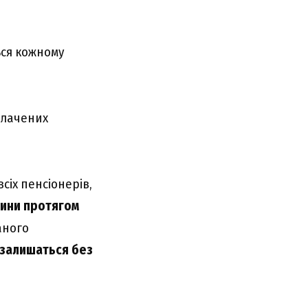
ься кожному
плачених
сіх пенсіонерів,
дини протягом
аного
 залишаться без