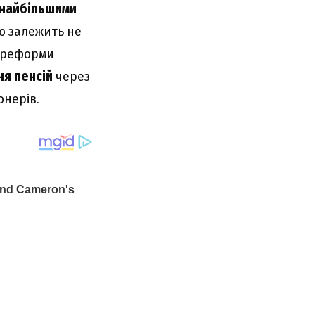
 найбільшими
сто залежить не
и реформи
ня пенсій
через
онерів.