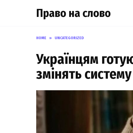
Skip
Право на слово
to
content
HOME
»
UNCATEGORIZED
Українцям готу
змінять систем