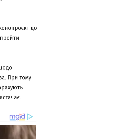
аконопроєкт до
 пройти
 щодо
ва. При тому
зарахують
истачає.