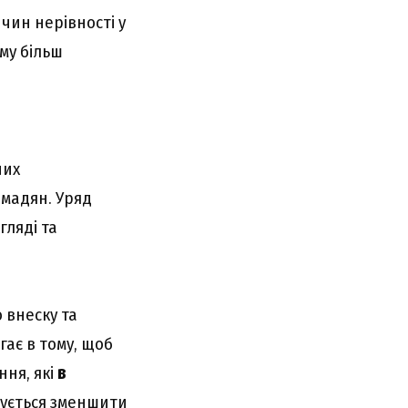
ичин нерівності у
му більш
них
омадян. Уряд
гляді та
 внеску та
гає в тому, щоб
ня, які
в
ується зменшити