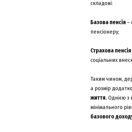
складові:
Базова пенсія
– 
пенсіонеру;
Страхова пенсія
соціальних внеск
Таким чином, де
а розмір додатк
життя.
Однією з
мінімального рів
базового доход