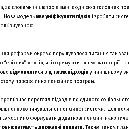
, за словами ініціаторів змін, є однією з головних пр
і. Нова модель
має уніфікувати підхід
і зробити систе
редбачуваною.
ення реформи окремо порушувалося питання так зва
о “елітних” пенсій, які отримують окремі категорії гр
пово
відмовлятися від таких підходів
у нинішньому ви
систему професійних пенсійних програм.
ередбачає перегляд підходів до єдиного соціального
льної накопичувальної пенсійної системи. Ідея поля
 самостійно формувати додаткові пенсійні накопичен
повнюватимуть державні виплати.
Таким чином план