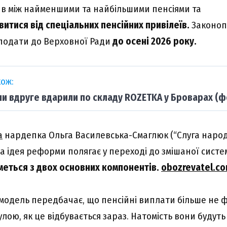
в між найменшими та найбільшими пенсіями та
витися від спеціальних пенсійних привілеїв.
Законоп
подати до Верховної Ради
до осені 2026 року.
ож:
ни вдруге вдарили по складу ROZETKA у Броварах (ф
а
нардепка Ольга Василевська-Смаглюк (“Слуга народу”
а ідея реформи полягає у переході до змішаної систе
меться з двох основних компонентів.
obozrevatel.c
одель передбачає, що пенсійні виплати більше не 
ою, як це відбувається зараз. Натомість вони будуть 