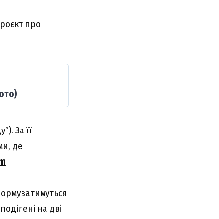
роєкт про
ото)
). За її
ми, де
om
формуватимуться
поділені на дві