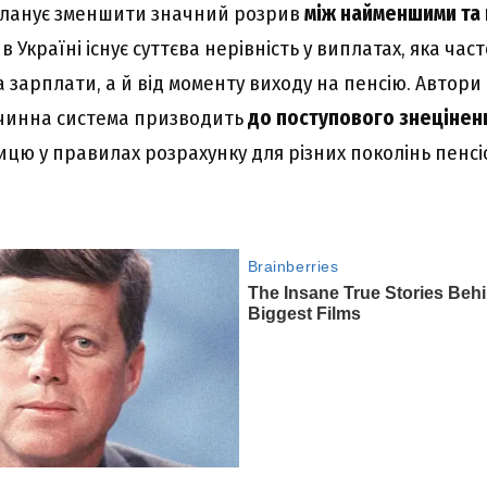
 планує зменшити значний розрив
між найменшими та
і в Україні існує суттєва нерівність у виплатах, яка ча
а зарплати, а й від моменту виходу на пенсію. Автор
 чинна система призводить
до поступового знецінен
ицю у правилах розрахунку для різних поколінь пенсі