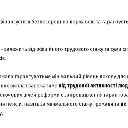
фінансується безпосередньо державою та гарантуєт
– залежить від офіційного трудового стажу та суми с
ів.
ржава гарантуватиме мінімальний рівень доходу для в
ових виплат залежатиме
від трудової активності лю
 ключових цілей реформи є запровадження гарантов
ня пенсій, навіть за мінімального стажу громадяни
не
у.