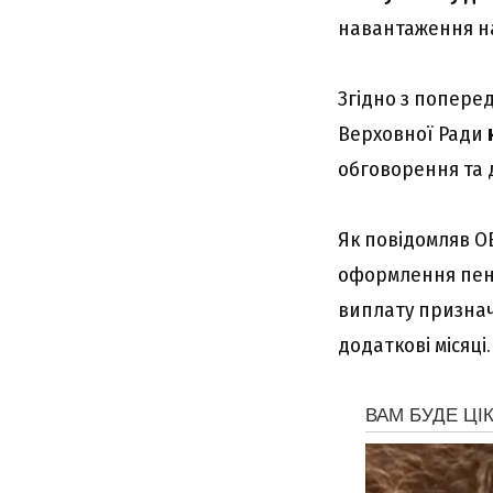
навантаження на
Згідно з попере
Верховної Ради
обговорення та
Як повідомляв O
оформлення пенс
виплату признач
додаткові місяці