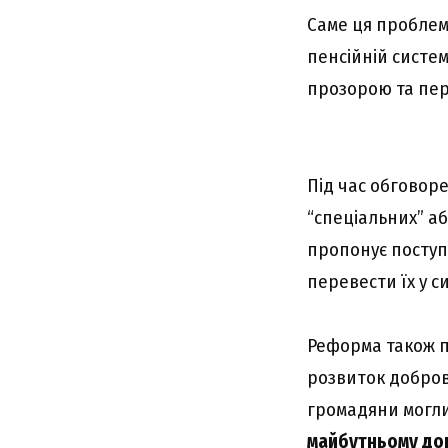
Саме ця проблема
пенсійній систем
прозорою та пе
Під час обговор
“спеціальних” аб
пропонує посту
перевести їх у 
Реформа також п
розвиток доброві
громадяни могли
майбутньому до