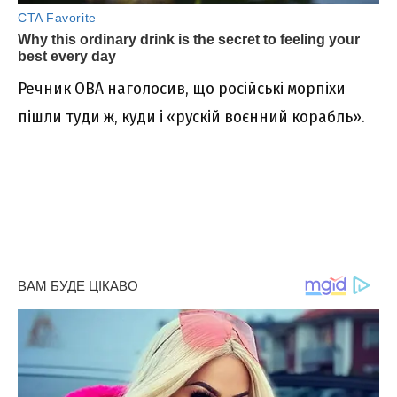
Речник ОВА наголосив, що російські морпіхи
пішли туди ж, куди і «рускій воєнний корабль».