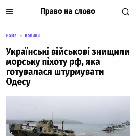
Skip
Право на слово
to
content
HOME
»
НОВИНИ
Українські військові знищили
морську піхоту рф, яка
готувалася штурмувати
Одесу