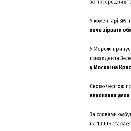
за посередницт
У коментарі ЗМІ
хоче зірвати обм
У Мережі припус
президента Зеле
у Москві на Крас
Своєю чергою пр
виконання умов 
За словами омбу
на 1000» сталас