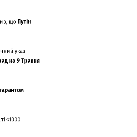
вив, що
Путін
учний указ
рад на 9 Травня
гарантом
ті «1000