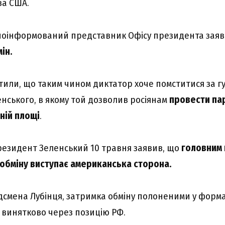
ва США.
 поінформований представник Офісу президента зая
ін.
тили, що таким чином диктатор хоче помститися за г
нського, в якому той дозволив росіянам
провести па
ній площі
.
езидент Зеленський 10 травня заявив, що
головним 
обміну виступає американська сторона.
дсмена Лубінця, затримка обміну полоненими у форма
я винятково через позицію РФ.