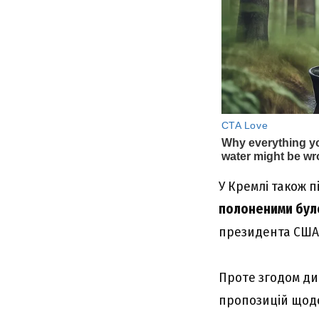
У Кремлі також 
полоненими бул
президента США
Проте згодом дик
пропозицій щодо