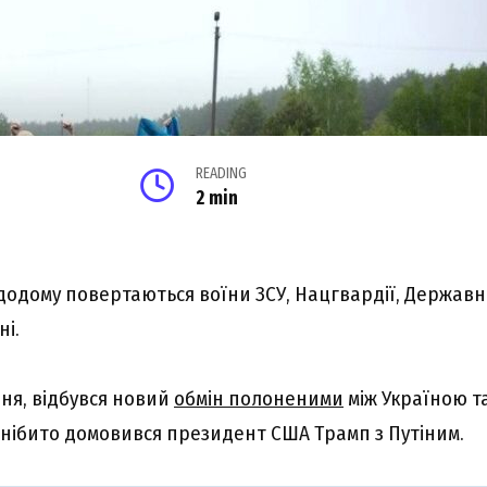
READING
2 min
 додому повертаються воїни ЗСУ, Нацгвардії, Держав
ні.
вня, відбувся новий
обмін полоненими
між Україною т
й нібито домовився президент США Трамп з Путіним.