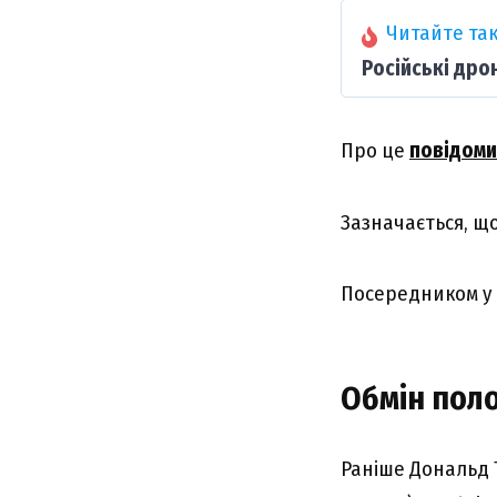
Читайте так
Російські дро
Про це
повідом
Зазначається, щ
Посередником у 
Обмін пол
Раніше Дональд 