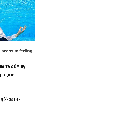
ю та обміну
трацією
ід України