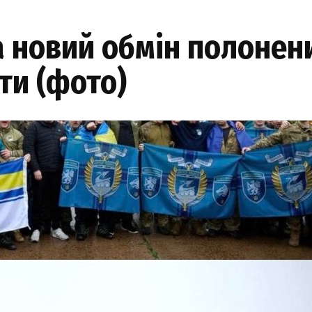
 новий обмін полонени
ти (фото)