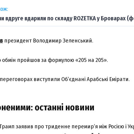
ож:
ни вдруге вдарили по складу ROZETKA у Броварах (ф
ив
президент Володимир Зеленський.
о обмін пройшов за формулою «205 на 205».
переговорах виступили Об’єднані Арабські Емірати.
оненими: останні новини
Трамп заявив про триденне перемир’я між Росією і Ук