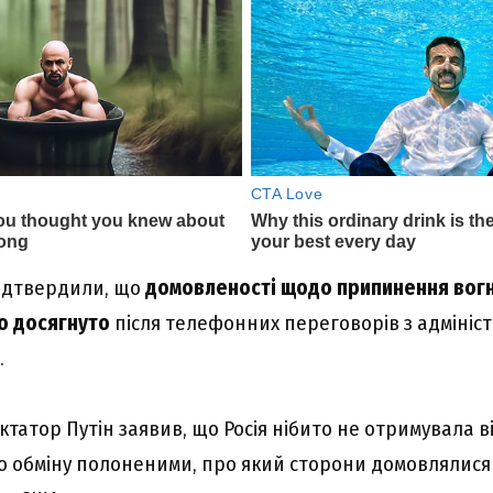
підтвердили, що
домовленості щодо припинення вогн
о досягнуто
після телефонних переговорів з адмініс
.
татор Путін заявив, що Росія нібито не отримувала в
 обміну полоненими, про який сторони домовлялися