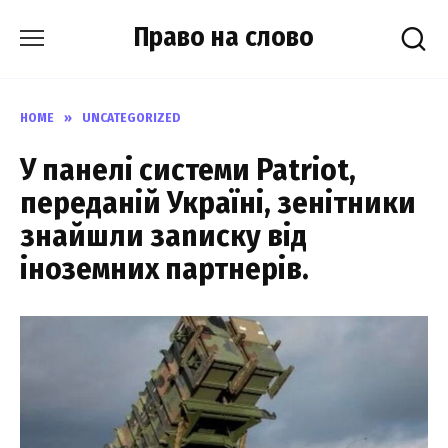
Skip
Право на слово
to
content
HOME
»
UNCATEGORIZED
У панелі системи Patriot,
переданій Україні, зенітники
знайшли заnиску від
іноземних партнерів.