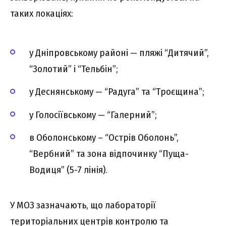
таких локаціях:
у Дніпровському районі — пляжі “Дитячий”,
“Золотий” і “Тельбін”;
у Деснянському — “Радуга” та “Троєщина”;
у Голосіївському — “Галерний”;
в Оболонському – “Острів Оболонь”,
“Вербний” та зона відпочинку “Пуща-
Водиця” (5-7 лінія).
У МОЗ зазначають, що лабораторії
територіальних центрів контролю та