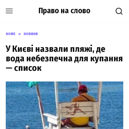
Skip
Право на слово
to
content
HOME
»
НОВИНИ
У Києві назвали пляжі, де
вода небезпечна для купання
— список