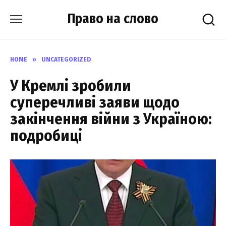
Skip
Право на слово
to
content
HOME
»
UNCATEGORIZED
У Кремлі зробили
суперечливі заяви щодо
закінчення війни з Україною:
подробиці