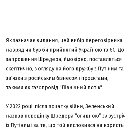
Як зазначає видання, цей вибір переговірника
навряд чи був би прийнятий Україною та ЄС. До
запрошення Шредера, ймовірно, поставляться
скептично, з огляду на його дружбу з Путіним та
зв’язки з російським бізнесом і проєктами,
такими як газопровід “Північний потік”.
У 2022 році, після початку війни, Зеленський
назвав поведінку Шредера “огидною” за зустріч
із Путіним і за те, що той висловився на користь