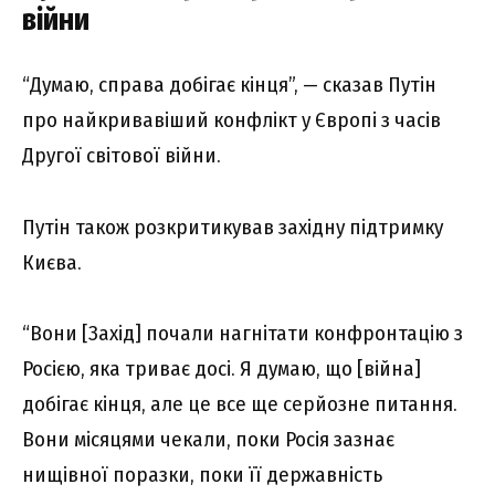
війни
“Думаю, справа добігає кінця”, — сказав Путін
про найкривавіший конфлікт у Європі з часів
Другої світової війни.
Путін також розкритикував західну підтримку
Києва.
“Вони [Захід] почали нагнітати конфронтацію з
Росією, яка триває досі. Я думаю, що [війна]
добігає кінця, але це все ще серйозне питання.
Вони місяцями чекали, поки Росія зазнає
нищівної поразки, поки її державність