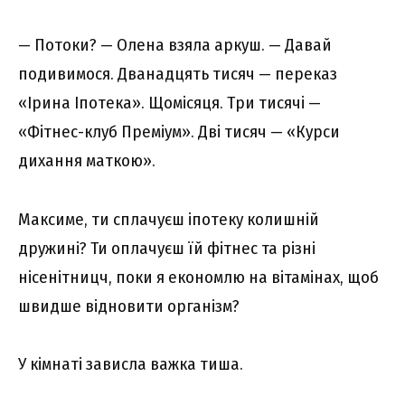
— Потоки? — Олена взяла аркуш. — Давай
подивимося. Дванадцять тисяч — переказ
«Ірина Іпотека». Щомісяця. Три тисячі —
«Фітнес-клуб Преміум». Дві тисяч — «Курси
дихання маткою».
Максиме, ти сплачуєш іпотеку колишній
дружині? Ти оплачуєш їй фітнес та різні
нісенітницч, поки я економлю на вітамінах, щоб
швидше відновити організм?
У кімнаті зависла важка тиша.