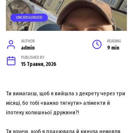
UNCATEGORIZED
AUTHOR
READING
admin
9 min
PUBLISHED BY
15 Травня, 2026
Ти вимагаєш, щоб я вийшла з декрету через три
місяці, бо тобі «важко тягнути» аліменти й
іпотеку колишньої дружини?!
Ти хочеш, щоб я працювала й кинула немовля,