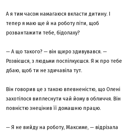
А я тим часом намагаюся вкласти дитину. І
тепер я маю ще й на роботу піти, щоб
розвантажити тебе, бідолаху?
— А що такого? — він щиро здивувався. —
Розвієшся, з людьми поспілкуєшся. Я ж про тебе
дбаю, щоб ти не здичавіла тут.
Він говорив це з такою впевненістю, що Олені
захотілося виплеснути чай йому в обличчя. Він
повністю знецінив її домашню працю.
— Я не вийду на роботу, Максиме, — відрізала