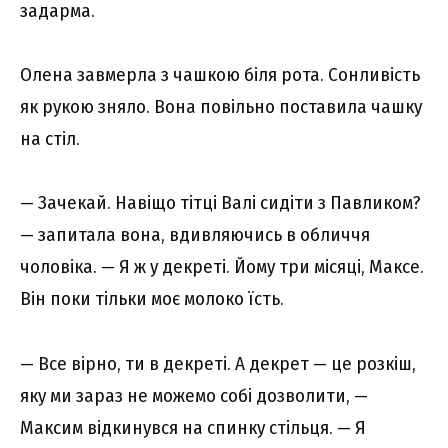
задарма.
Олена завмерла з чашкою біля рота. Сонливість
як рукою зняло. Вона повільно поставила чашку
на стіл.
— Зачекай. Навіщо тітці Валі сидіти з Павликом?
— запитала вона, вдивляючись в обличчя
чоловіка. — Я ж у декреті. Йому три місяці, Максе.
Він поки тільки моє молоко їсть.
— Все вірно, ти в декреті. А декрет — це розкіш,
яку ми зараз не можемо собі дозволити, —
Максим відкинувся на спинку стільця. — Я