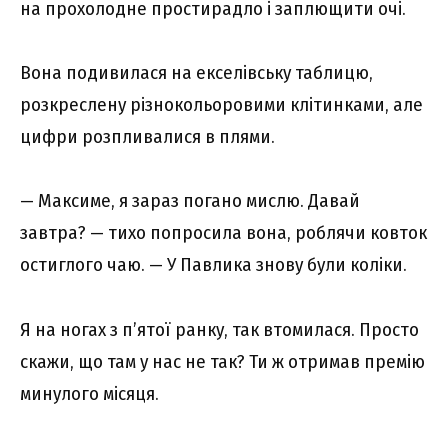
на прохолодне простирадло і заплющити очі.
Вона подивилася на екселівську таблицю,
розкреслену різнокольоровими клітинками, але
цифри розпливалися в плями.
— Максиме, я зараз погано мислю. Давай
завтра? — тихо попросила вона, роблячи ковток
остиглого чаю. — У Павлика знову були коліки.
Я на ногах з п’ятої ранку, так втомилася. Просто
скажи, що там у нас не так? Ти ж отримав премію
минулого місяця.