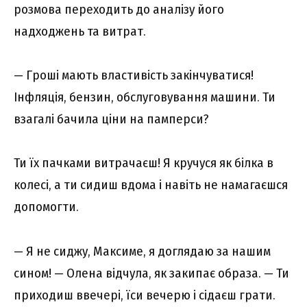
розмова переходить до аналізу його
надходжень та витрат.
— Гроші мають властивість закінчуватися!
Інфляція, бензин, обслуговування машини. Ти
взагалі бачила ціни на памперси?
Ти їх пачками витрачаєш! Я кручуся як білка в
колесі, а ти сидиш вдома і навіть не намагаєшся
допомогти.
— Я не сиджу, Максиме, я доглядаю за нашим
сином! — Олена відчула, як закипає образа. — Ти
приходиш ввечері, їси вечерю і сідаєш грати.