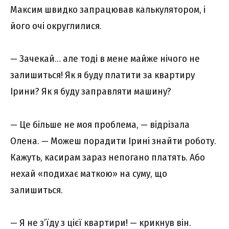
Максим швидко запрацював калькулятором, і
його очі округлилися.
— Зачекай… але тоді в мене майже нічого не
залишиться! Як я буду платити за квартиру
Ірини? Як я буду заправляти машину?
— Це більше не моя проблема, — відрізала
Олена. — Можеш порадити Ірині знайти роботу.
Кажуть, касирам зараз непогано платять. Або
нехай «подихає маткою» на суму, що
залишиться.
— Я не з’їду з цієї квартири! — крикнув він.