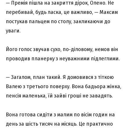
— Премія пішла на закриття дірок, Олено. Не
перебивай, будь ласка, це важливо, — Максим
постукав пальцем по столу, закликаючи до
уваги.
Його голос звучав сухо, по-діловому, немов він
проводив планерку з неуважними підлеглими.
— Загалом, план такий. Я домовився з тіткою
Валею з третього поверху. Вона бадьора жінка,
пенсія маленька, їй зайві гроші не завадять.
Вона готова сидіти з малим по вісім годин на
день за шість тисяч на місяць. Це практично