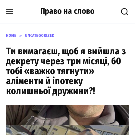
Skip
Право на слово
to
content
HOME
»
UNCATEGORIZED
Ти вимагаєш, щоб я вийшла з
декрету через три місяці, б0
тобі «важко тягнути»
аліменти й іпотеку
колишньої дружини?!