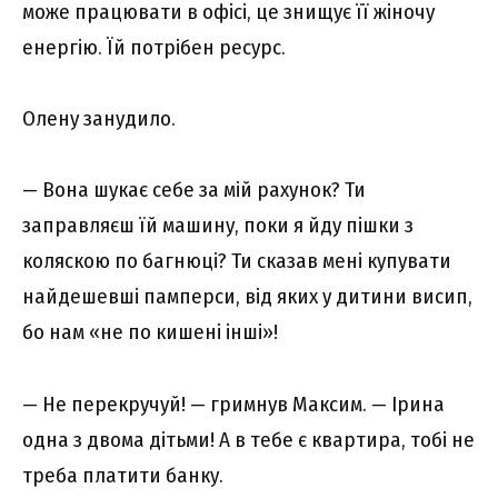
може працювати в офісі, це знищує її жіночу
енергію. Їй потрібен ресурс.
Олену занудило.
— Вона шукає себе за мій рахунок? Ти
заправляєш їй машину, поки я йду пішки з
коляскою по багнюці? Ти сказав мені купувати
найдешевші памперси, від яких у дитини висип,
бо нам «не по кишені інші»!
— Не перекручуй! — гримнув Максим. — Ірина
одна з двома дітьми! А в тебе є квартира, тобі не
треба платити банку.