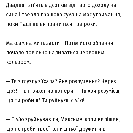
Двадцять п’ять відсотків від твого доходу на
сина і тверда грошова сума на моє утримання,
поки Паші не виповниться три роки.
Максим на мить застиг. Потім його обличчя
почало повільно наливатися червоним
кольором.
— Ти з глузду з’їхала? Яке розлучення? Через
що?! — він вихопив папери. — Ти хоч розумієш,
що ти робиш? Ти руйнуєш сім’ю!
— Сім’ю зруйнував ти, Максиме, коли вирішив,
що потреби твоєї колишньої дружини в