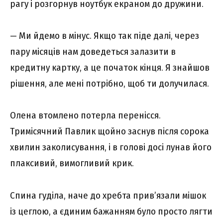
рагу і розгорнув ноутбук екраном до дружини.
— Ми йдемо в мінус. Якщо так піде далі, через
пару місяців нам доведеться залазити в
кредитну картку, а це початок кінця. Я знайшов
рішення, але мені потрібно, щоб ти долучилася.
Олена втомлено потерла перенісся.
Тримісячний Павлик щойно заснув після сорока
хвилин заколисування, і в голові досі лунав його
плаксивий, вимогливий крик.
Спина гуділа, наче до хребта прив’язали мішок
із цеглою, а єдиним бажанням було просто лягти