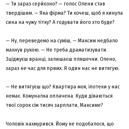
— Ти зараз серйозно? — голос Олени став
твердішим. — Яка фірма? Ти хочеш, щоб я кинула
сина на чужу тітку? А годувати його хто буде?
— Ну, переведемо на суміш, — Максим недбало
махнув рукою. — Не треба драматизувати.
Зціджуєш вранці, залишаєш пляшечки. Олено,
зараз не час для примх. Я один нас не витягую.
— Не витягуєш що? Квартира моя, іпотеки у нас
немає. Комуналка оплачена. Куди діваються
твої сорок сім тисяч зарплати, Максиме?
Чоловік нахмурився. Йому не подобалося, що